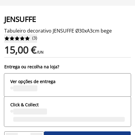
JENSUFFE
Tabuleiro decorativo JENSUFFE Ø30xA3cm bege
(
3
)










15,00 €
/UN
Entrega ou recolha na loja?
Ver opções de entrega
Click & Collect