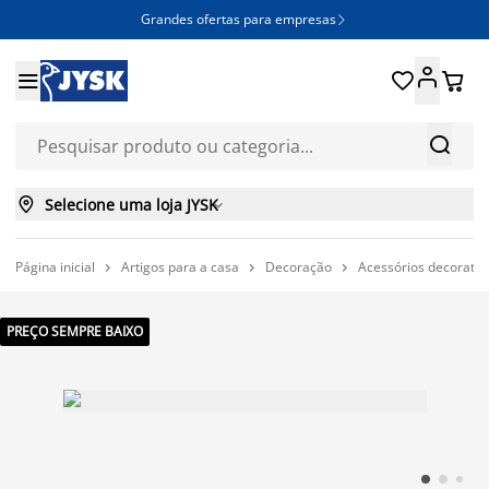
Grandes ofertas para empresas







Selecione uma loja JYSK

Página inicial
Artigos para a casa
Decoração
Acessórios decorativ



PREÇO SEMPRE BAIXO