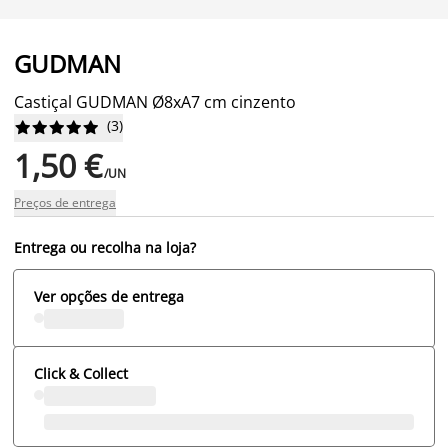
GUDMAN
Castiçal GUDMAN Ø8xA7 cm cinzento
(
3
)










1,50 €
/UN
Preços de entrega
Entrega ou recolha na loja?
Ver opções de entrega
Click & Collect