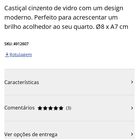
Castiçal cinzento de vidro com um design
moderno. Perfeito para acrescentar um
brilho acolhedor ao seu quarto. Ø8 x A7 cm
SKU: 4912607
Rotulagem

Características

Comentários
(
3
)











Ver opções de entrega
