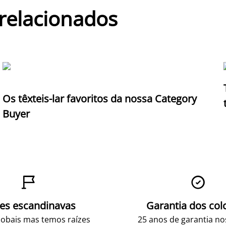
 relacionados
Os têxteis-lar favoritos da nossa Category
Buyer


zes escandinavas
Garantia dos col
obais mas temos raízes
25 anos de garantia n