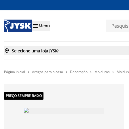

Menu

Selecione uma loja JYSK

Página inicial
Artigos para a casa
Decoração
Molduras
Moldur




PREÇO SEMPRE BAIXO