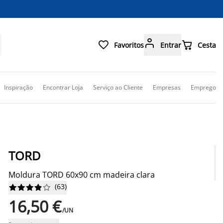



Favoritos
Entrar
Cesta
Inspiração
Encontrar Loja
Serviço ao Cliente
Empresas
Emprego
TORD
Moldura TORD 60x90 cm madeira clara
(
63
)










16,50 €
/UN