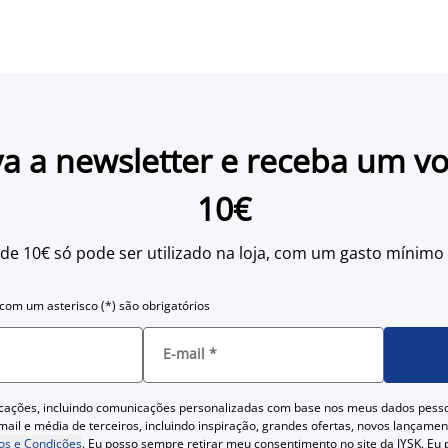
a a newsletter e receba um v
10€
 de 10€ só pode ser utilizado na loja, com um gasto mínimo
om um asterisco (*) são obrigatórios
E-mail
*
cações, incluindo comunicações personalizadas com base nos meus dados pess
ail e média de terceiros, incluindo inspiração, grandes ofertas, novos lançam
s e Condições
. Eu posso sempre retirar meu consentimento no site da JYSK. Eu