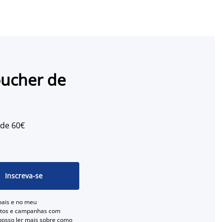
oucher de
 de 60€
Inscreva-se
oais e no meu
entos e campanhas com
 posso ler mais sobre como