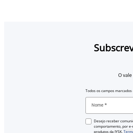
Subscrev
O vale
Todos os campos marcados c
Nome
*
Desejo receber comuni
comportamento, por e-m
produtos da JYSK.
Termo