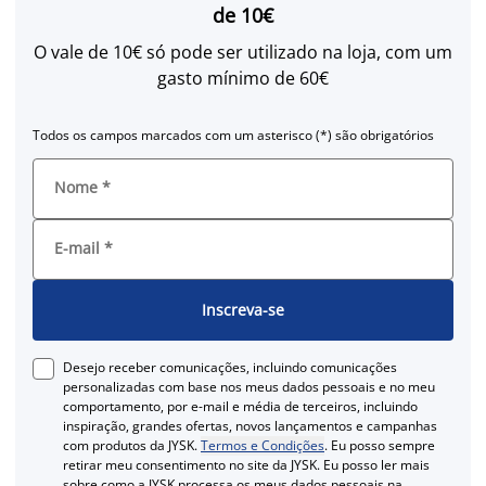
de 10€
O vale de 10€ só pode ser utilizado na loja, com um
gasto mínimo de 60€
Todos os campos marcados com um asterisco (*) são obrigatórios
Nome
*
E-mail
*
Inscreva-se
Desejo receber comunicações, incluindo comunicações
personalizadas com base nos meus dados pessoais e no meu
comportamento, por e-mail e média de terceiros, incluindo
inspiração, grandes ofertas, novos lançamentos e campanhas
com produtos da JYSK.
Termos e Condições
. Eu posso sempre
retirar meu consentimento no site da JYSK. Eu posso ler mais
sobre como a JYSK processa os meus dados pessoais na