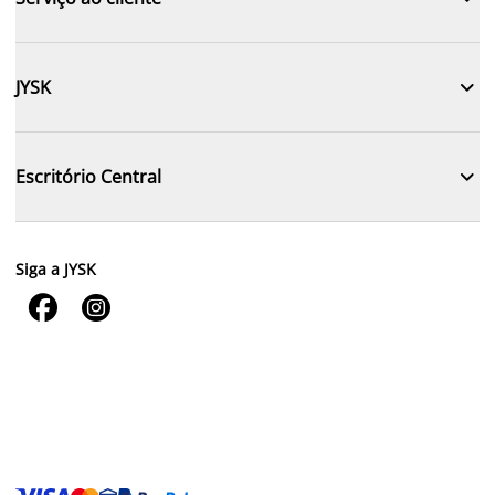

JYSK

Escritório Central
Siga a JYSK

