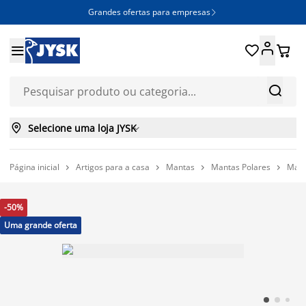
Grandes ofertas para empresas







Selecione uma loja JYSK

Página inicial
Artigos para a casa
Mantas
Mantas Polares
Mant




-50%
Uma grande oferta