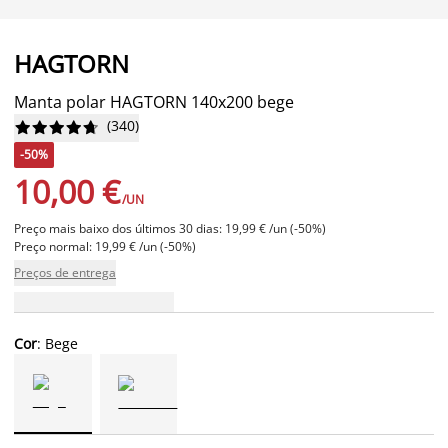
HAGTORN
Manta polar HAGTORN 140x200 bege
(
340
)










-50%
10,00 €
/UN
Preço mais baixo dos últimos 30 dias: 19,99 € /un (-50%)
Preço normal: 19,99 € /un (-50%)
Preços de entrega
Cor
: Bege