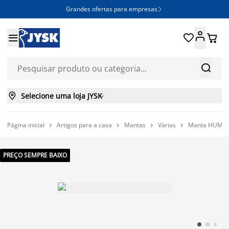
Grandes ofertas para empresas







Selecione uma loja JYSK

Página inicial
Artigos para a casa
Mantas
Várias
Manta HUMLE 




PREÇO SEMPRE BAIXO