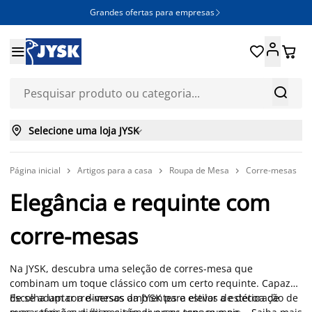
Grandes ofertas para empresas







Selecione uma loja JYSK

Página inicial
Artigos para a casa
Roupa de Mesa
Corre-mesas



Elegância e requinte com
corre-mesas
Na JYSK, descubra uma seleção de corres-mesa que
combinam um toque clássico com um certo requinte. Capazes
de se adaptar a diversos ambientes e estilos de decoração de
Escolha um corre-mesas da JYSK para elevar a estética de