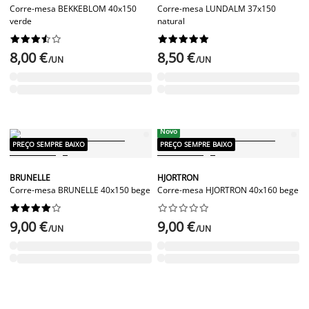
Corre-mesa BEKKEBLOM 40x150
Corre-mesa LUNDALM 37x150
verde
natural




















8,00 €
8,50 €
/UN
/UN
Novo
PREÇO SEMPRE BAIXO
PREÇO SEMPRE BAIXO
BRUNELLE
HJORTRON
Corre-mesa BRUNELLE 40x150 bege
Corre-mesa HJORTRON 40x160 bege




















9,00 €
9,00 €
/UN
/UN