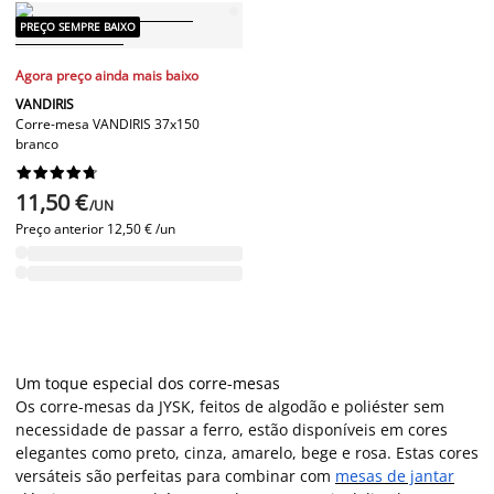
PREÇO SEMPRE BAIXO
Agora preço ainda mais baixo
VANDIRIS
Corre-mesa VANDIRIS 37x150
branco










11,50 €
/UN
Preço anterior
12,50 € /un
Um toque especial dos corre-mesas
Os corre-mesas da JYSK, feitos de algodão e poliéster sem
necessidade de passar a ferro, estão disponíveis em cores
elegantes como preto, cinza, amarelo, bege e rosa. Estas cores
versáteis são perfeitas para combinar com
mesas de jantar