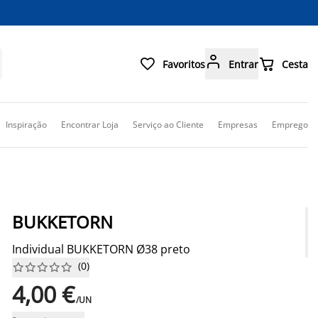



Favoritos
Entrar
Cesta
Inspiração
Encontrar Loja
Serviço ao Cliente
Empresas
Emprego
BUKKETORN
Individual BUKKETORN Ø38 preto
(
0
)










4,00 €
/UN