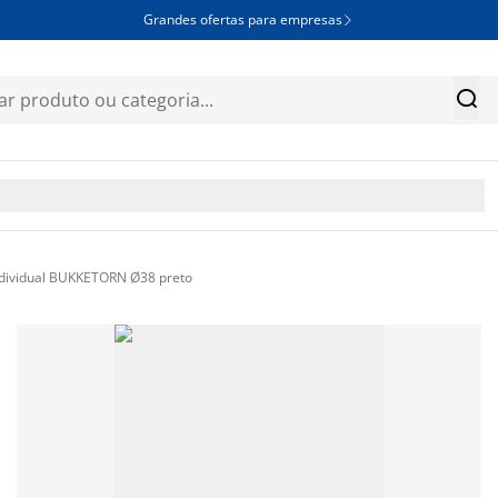
Grandes ofertas para empresas


ndividual BUKKETORN Ø38 preto