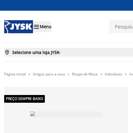

Menu

Selecione uma loja JYSK

Página inicial
Artigos para a casa
Roupa de Mesa
Individuais
I




PREÇO SEMPRE BAIXO