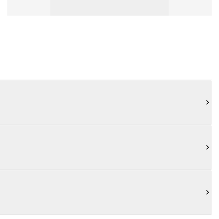


