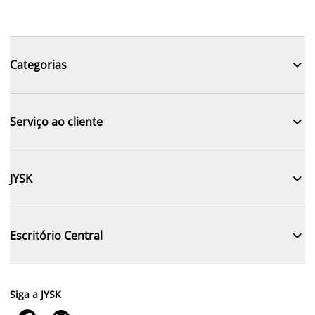

Categorias

Serviço ao cliente

JYSK

Escritório Central
Siga a JYSK