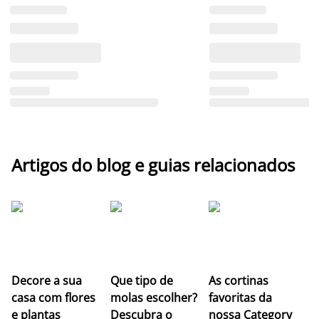
Artigos do blog e guias relacionados
Z
Decore a sua
Que tipo de
As cortinas
co
casa com flores
molas escolher?
favoritas da
c
e plantas
Descubra o
nossa Category
c