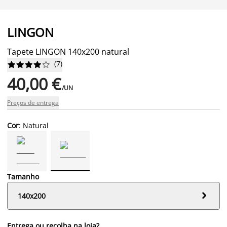
LINGON
Tapete LINGON 140x200 natural
(
7
)










40,00 €
/UN
Preços de entrega
Cor
: Natural
Tamanho

140x200
Entrega ou recolha na loja?