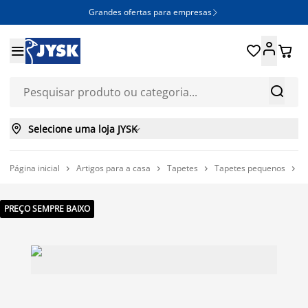
Grandes ofertas para empresas







Selecione uma loja JYSK

Página inicial
Artigos para a casa
Tapetes
Tapetes pequenos
T




PREÇO SEMPRE BAIXO