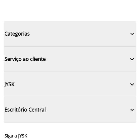

Categorias

Serviço ao cliente

JYSK

Escritório Central
Siga a JYSK