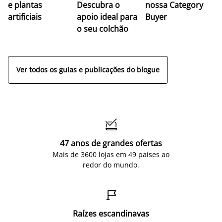
e plantas
Descubra o
nossa Category
c
artificiais
apoio ideal para
Buyer
es
o seu colchão
c
ap
Ver todos os guias e publicações do blogue

47 anos de grandes ofertas
Mais de 3600 lojas em 49 países ao
redor do mundo.

Raízes escandinavas