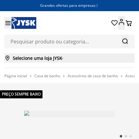
Grandes ofertas para empresas







Selecione uma loja JYSK

Página inicial
Casa de banho
Acessórios de casa de banho
Acessór



PREÇO SEMPRE BAIXO