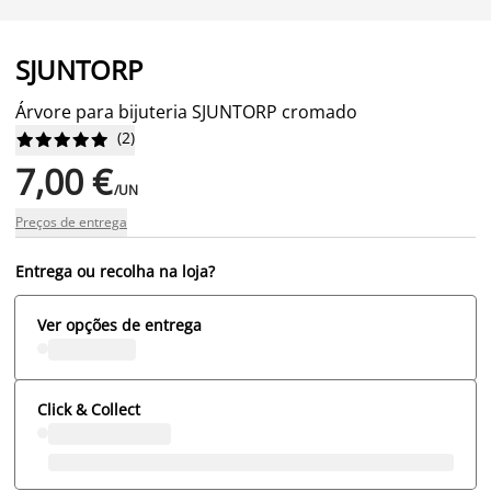
SJUNTORP
Árvore para bijuteria SJUNTORP cromado
(
2
)










7,00 €
/UN
Preços de entrega
Entrega ou recolha na loja?
Ver opções de entrega
Click & Collect