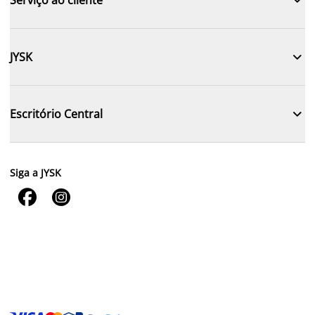

JYSK

Escritório Central
Siga a JYSK

