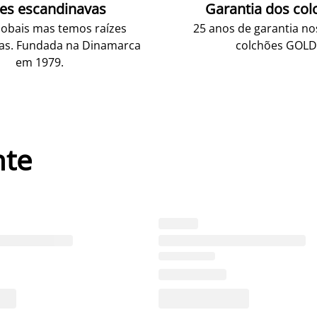
zes escandinavas
Garantia dos col
obais mas temos raízes
25 anos de garantia n
as. Fundada na Dinamarca
colchões GOLD
em 1979.
nte