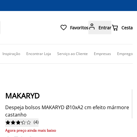



Favoritos
Entrar
Cesta
Inspiração
Encontrar Loja
Serviço ao Cliente
Empresas
Emprego
MAKARYD
Despeja bolsos MAKARYD Ø10xA2 cm efeito mármore
castanho
(
4
)










Agora preço ainda mais baixo