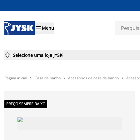

Menu

Selecione uma loja JYSK

Página inicial
Casa de banho
Acessórios de casa de banho
Acessór



PREÇO SEMPRE BAIXO