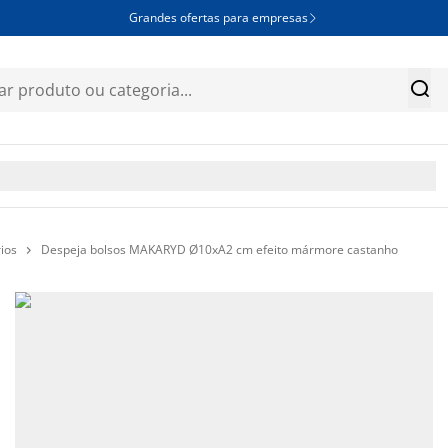
Grandes ofertas para empresas


ios
Despeja bolsos MAKARYD Ø10xA2 cm efeito mármore castanho
