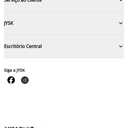

JYSK

Escritório Central
Siga a JYSK

