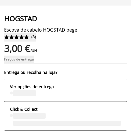
HOGSTAD
Escova de cabelo HOGSTAD bege
(
8
)










3,00 €
/UN
Preços de entrega
Entrega ou recolha na loja?
Ver opções de entrega
Click & Collect