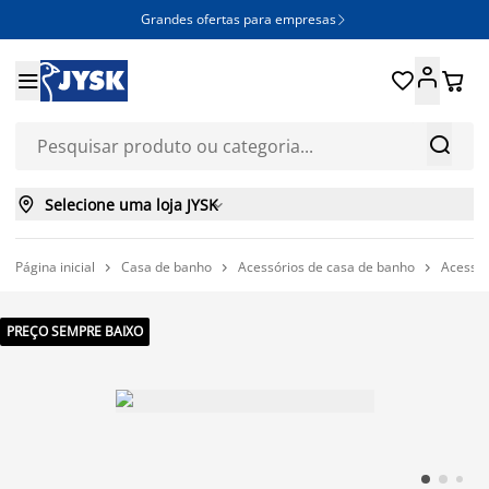
Grandes ofertas para empresas







Selecione uma loja JYSK

Página inicial
Casa de banho
Acessórios de casa de banho
Acessór



PREÇO SEMPRE BAIXO