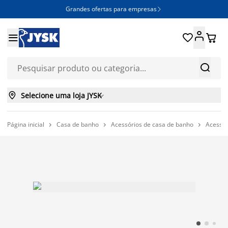
Grandes ofertas para empresas







Selecione uma loja JYSK

Página inicial
Casa de banho
Acessórios de casa de banho
Acessór


