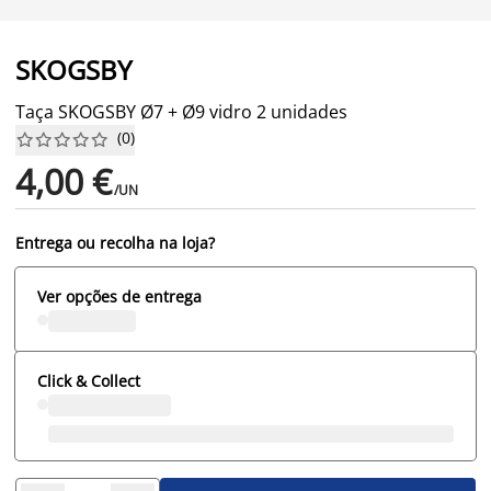
SKOGSBY
Taça SKOGSBY Ø7 + Ø9 vidro 2 unidades
(
0
)










4,00 €
/UN
Entrega ou recolha na loja?
Ver opções de entrega
Click & Collect