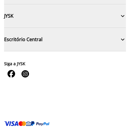

JYSK

Escritório Central
Siga a JYSK

