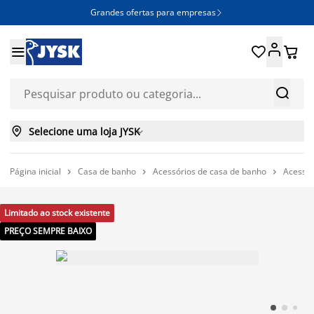
Grandes ofertas para empresas







Selecione uma loja JYSK

Página inicial
Casa de banho
Acessórios de casa de banho
Acessór



Limitado ao stock existente
PREÇO SEMPRE BAIXO