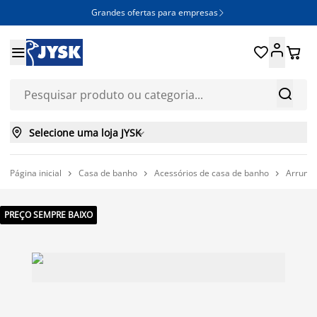
Grandes ofertas para empresas







Selecione uma loja JYSK

Página inicial
Casa de banho
Acessórios de casa de banho
Arrumaç



PREÇO SEMPRE BAIXO