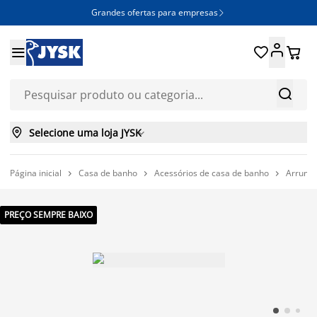
Grandes ofertas para empresas







Selecione uma loja JYSK

Página inicial
Casa de banho
Acessórios de casa de banho
Arrumaç



PREÇO SEMPRE BAIXO