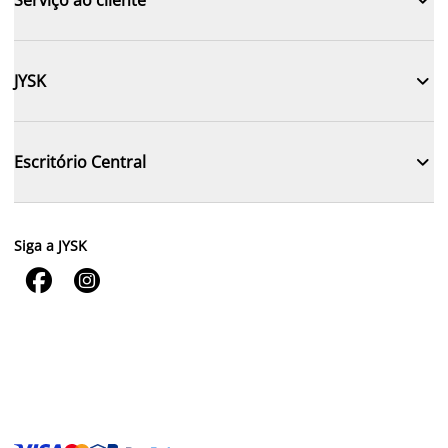

JYSK

Escritório Central
Siga a JYSK

