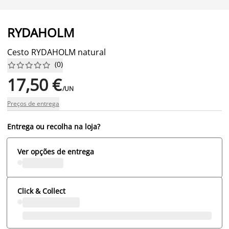
RYDAHOLM
Cesto RYDAHOLM natural
(
0
)










17,50 €
/UN
Preços de entrega
Entrega ou recolha na loja?
Ver opções de entrega
Click & Collect