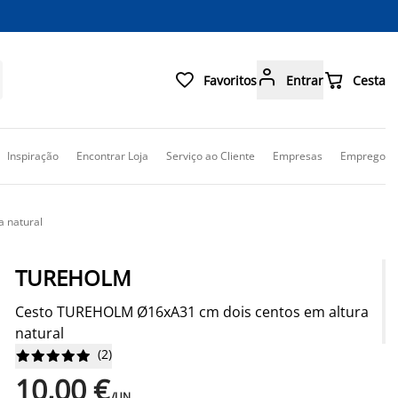



Favoritos
Entrar
Cesta
Inspiração
Encontrar Loja
Serviço ao Cliente
Empresas
Emprego
 natural
TUREHOLM
Cesto TUREHOLM Ø16xA31 cm dois centos em altura
natural
(
2
)










10,00 €
/UN