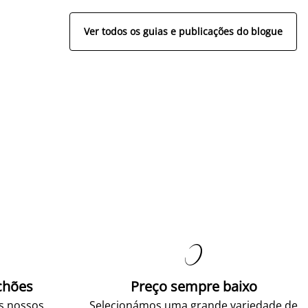
Ver todos os guias e publicações do blogue

chões
Preço sempre baixo
os nossos
Selecionámos uma grande variedade de