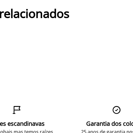
 relacionados


zes escandinavas
Garantia dos col
obais mas temos raízes
25 anos de garantia n