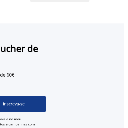
oucher de
 de 60€
Inscreva-se
oais e no meu
entos e campanhas com