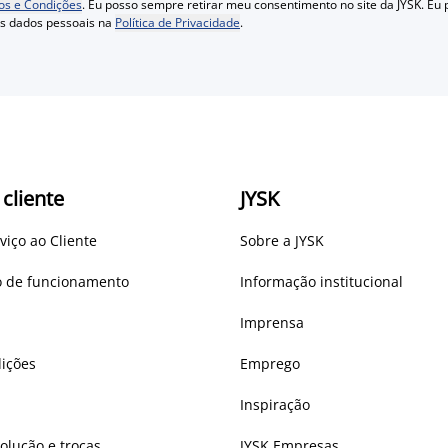
s e Condições
. Eu posso sempre retirar meu consentimento no site da JYSK. Eu
us dados pessoais na
Política de Privacidade
.
 cliente
JYSK
viço ao Cliente
Sobre a JYSK
io de funcionamento
Informação institucional
Imprensa
ições
Emprego
Inspiração
volução e trocas
JYSK Empresas