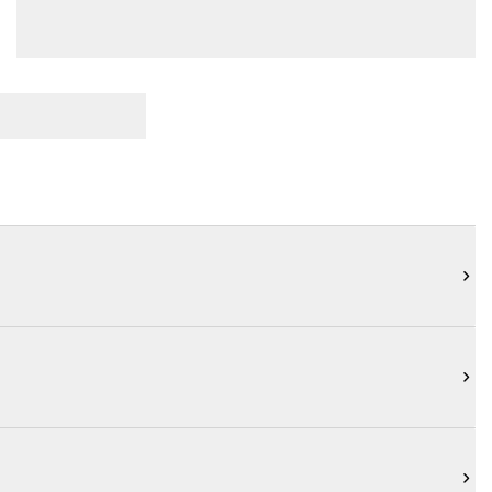


