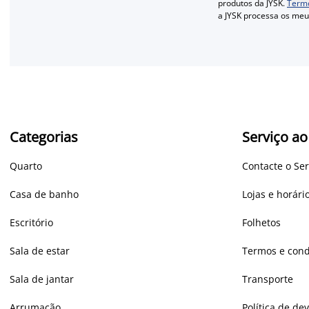
produtos da JYSK.
Termo
a JYSK processa os me
Categorias
Serviço ao
Quarto
Contacte o Ser
Casa de banho
Lojas e horár
Escritório
Folhetos
Sala de estar
Termos e cond
Sala de jantar
Transporte
Arrumação
Política de de