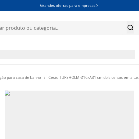
Grandes ofertas para empresas


ão para casa de banho
Cesto TUREHOLM Ø16xA31 cm dois centos em altura
