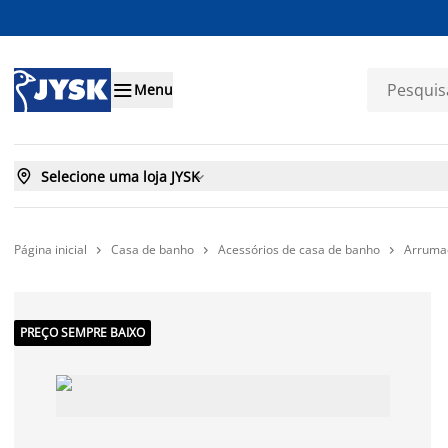

Menu

Selecione uma loja JYSK

Página inicial
Casa de banho
Acessórios de casa de banho
Arrumaç



PREÇO SEMPRE BAIXO