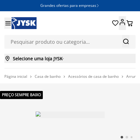
Grandes ofertas para empresas







Selecione uma loja JYSK

Página inicial
Casa de banho
Acessórios de casa de banho
Arrumaç



PREÇO SEMPRE BAIXO