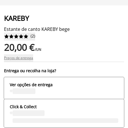
KAREBY
Estante de canto KAREBY bege
(
2
)










20,00 €
/UN
Preços de entrega
Entrega ou recolha na loja?
Ver opções de entrega
Click & Collect