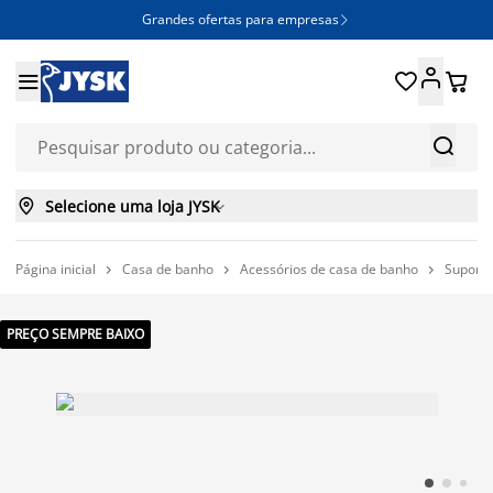
Grandes ofertas para empresas







Selecione uma loja JYSK

Página inicial
Casa de banho
Acessórios de casa de banho
Suporte



PREÇO SEMPRE BAIXO