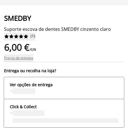
SMEDBY
Suporte escova de dentes SMEDBY cinzento claro
(
1
)










6,00 €
/UN
Preços de entrega
Entrega ou recolha na loja?
Ver opções de entrega
Click & Collect