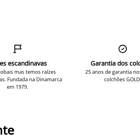


zes escandinavas
Garantia dos col
obais mas temos raízes
25 anos de garantia n
as. Fundada na Dinamarca
colchões GOLD
em 1979.
nte