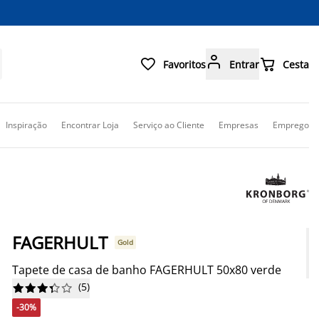



Favoritos
Entrar
Cesta
Inspiração
Encontrar Loja
Serviço ao Cliente
Empresas
Emprego
FAGERHULT
Gold
Tapete de casa de banho FAGERHULT 50x80 verde
(
5
)










-30%