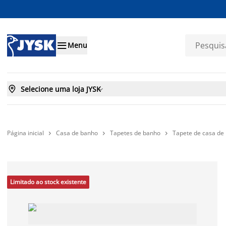

Menu

Selecione uma loja JYSK

Página inicial
Casa de banho
Tapetes de banho
Tapete de casa d



Limitado ao stock existente