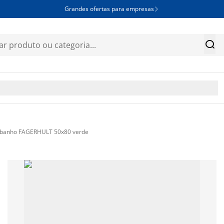
Grandes ofertas para empresas


e banho FAGERHULT 50x80 verde