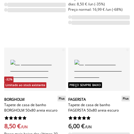
dias: 8,50 € /un (-35%)
Preço normal: 16,99 € /un (-68%)
-32%
Limitado ao stock existente
PREÇO SEMPRE BAIXO
Plus
Plus
BORGHOLM
FAGERSTA
Tapete de casa de banho
Tapete de casa de banho
BORGHOLM 50x80 areia escuro
FAGERSTA 50x80 areia escuro




















8,50 €
6,00 €
/UN
/UN
Preço mais baixo dos últimos 30