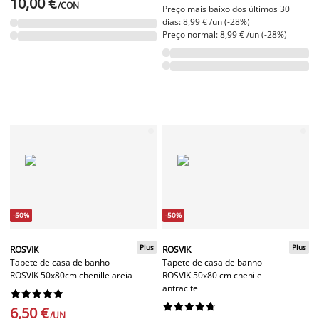
10,00 €
/CON
Preço mais baixo dos últimos 30
dias: 8,99 € /un (-28%)
Preço normal: 8,99 € /un (-28%)
-50%
-50%
Plus
Plus
ROSVIK
ROSVIK
Tapete de casa de banho
Tapete de casa de banho
ROSVIK 50x80cm chenille areia
ROSVIK 50x80 cm chenile
antracite




















6,50 €
/UN