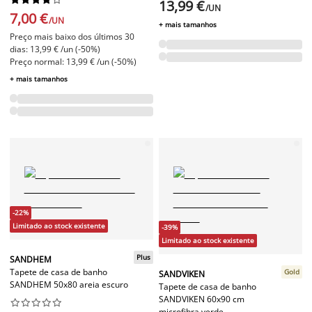
13,99 €
/UN
7,00 €
/UN
+ mais tamanhos
Preço mais baixo dos últimos 30
dias: 13,99 € /un (-50%)
Preço normal: 13,99 € /un (-50%)
+ mais tamanhos
-22%
Limitado ao stock existente
-39%
Limitado ao stock existente
Plus
SANDHEM
Tapete de casa de banho
Gold
SANDVIKEN
SANDHEM 50x80 areia escuro
Tapete de casa de banho
SANDVIKEN 60x90 cm










microfibra verde