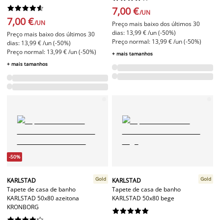










7,00 €
/UN
7,00 €
/UN
Preço mais baixo dos últimos 30
dias: 13,99 € /un (-50%)
Preço mais baixo dos últimos 30
Preço normal: 13,99 € /un (-50%)
dias: 13,99 € /un (-50%)
Preço normal: 13,99 € /un (-50%)
+ mais tamanhos
+ mais tamanhos
-50%
Gold
Gold
KARLSTAD
KARLSTAD
Tapete de casa de banho
Tapete de casa de banho
KARLSTAD 50x80 azeitona
KARLSTAD 50x80 bege
KRONBORG



















