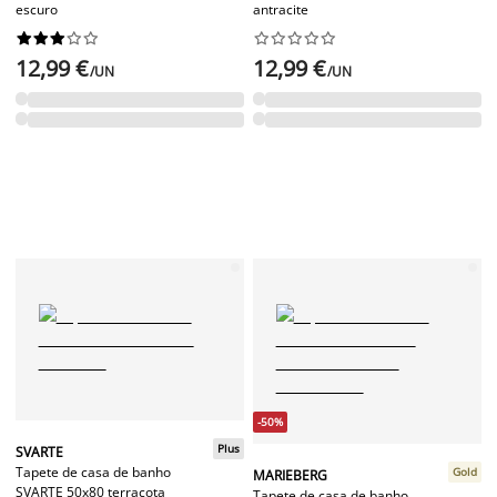
escuro
antracite




















12,99 €
12,99 €
/UN
/UN
-50%
Plus
SVARTE
Tapete de casa de banho
Gold
MARIEBERG
SVARTE 50x80 terracota
Tapete de casa de banho