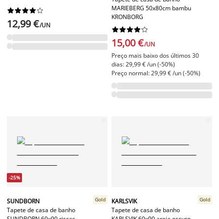
MARIEBERG 50x80cm bambu










KRONBORG
12,99 €
/UN










15,00 €
/UN
Preço mais baixo dos últimos 30
dias: 29,99 € /un (-50%)
Preço normal: 29,99 € /un (-50%)
-25%
Gold
Gold
SUNDBORN
KARLSVIK
Tapete de casa de banho
Tapete de casa de banho
SUNDBORN 60x90 riscas
KARLSVIK 60x90 areia escuro