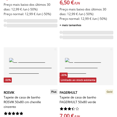
6,50 €
/UN
Preço mais baixo dos últimos 30
dias: 12,99 € /un (-50%)
Preço mais baixo dos últimos 30
Preço normal: 12,99 € /un (-50%)
dias: 12,99 € /un (-50%)
Preço normal: 12,99 € /un (-50%)
+ mais tamanhos
-30%
-50%
Limitado ao stock existente
Plus
Gold
ROSVIK
FAGERHULT
Tapete de casa de banho
Tapete de casa de banho
ROSVIK 50x80 cm chenille
FAGERHULT 50x80 verde
cinzento




















7,00 €
/UN