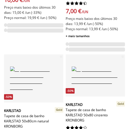
/UN










Preço mais baixo dos últimos 30
7,00 €
/UN
dias: 15,00 € /un (-33%)
Preço normal: 19,99 € /un (-50%)
Preço mais baixo dos últimos 30
dias: 13,99 € /un (-50%)
Preço normal: 13,99 € /un (-50%)
+ mais tamanhos
-50%
-50%
Gold
KARLSTAD
Tapete de casa de banho
Gold
KARLSTAD
KARLSTAD 50x80 cinzento
Tapete de casa de banho
KRONBORG
KARLSTAD 50x80cm natural
KRONBORG









