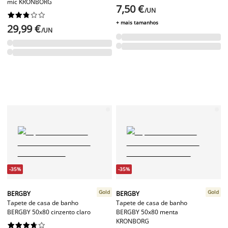
mic KRONBORG
7,50 €
/UN










+ mais tamanhos
29,99 €
/UN
-35%
-35%
Gold
Gold
BERGBY
BERGBY
Tapete de casa de banho
Tapete de casa de banho
BERGBY 50x80 cinzento claro
BERGBY 50x80 menta
KRONBORG









