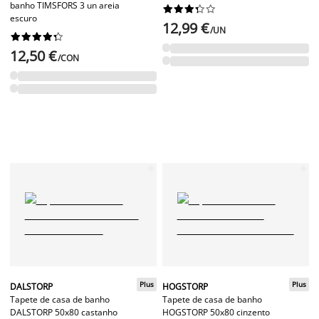
banho TIMSFORS 3 un areia










escuro
12,99 €
/UN










12,50 €
/CON
Plus
Plus
DALSTORP
HOGSTORP
Tapete de casa de banho
Tapete de casa de banho
DALSTORP 50x80 castanho
HOGSTORP 50x80 cinzento