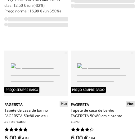
dias: 12,50 € /un (-32%)
Preço normal: 16,99 € /un (-50%)
PREÇO SEMPRE BAIXO
PREÇO SEMPRE BAIXO
Plus
Plus
FAGERSTA
FAGERSTA
Tapete de casa de banho
Tapete de casa de banho
FAGERSTA 50x80 cm azul
FAGERSTA 50x80 cm cinzento
acinzentado
claro




















6,00 €
6,00 €
/UN
/UN