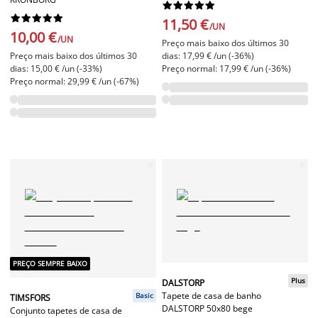




















11,50 €
/UN
10,00 €
/UN
Preço mais baixo dos últimos 30
Preço mais baixo dos últimos 30
dias: 17,99 € /un (-36%)
dias: 15,00 € /un (-33%)
Preço normal: 17,99 € /un (-36%)
Preço normal: 29,99 € /un (-67%)
PREÇO SEMPRE BAIXO
Plus
DALSTORP
Tapete de casa de banho
Basic
TIMSFORS
DALSTORP 50x80 bege
Conjunto tapetes de casa de