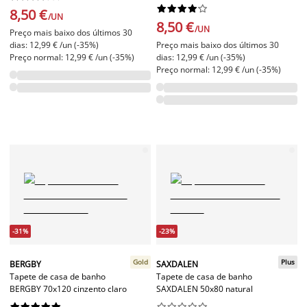










8,50 €
/UN
8,50 €
/UN
Preço mais baixo dos últimos 30
dias: 12,99 € /un (-35%)
Preço mais baixo dos últimos 30
Preço normal: 12,99 € /un (-35%)
dias: 12,99 € /un (-35%)
Preço normal: 12,99 € /un (-35%)
-31%
-23%
Gold
Plus
BERGBY
SAXDALEN
Tapete de casa de banho
Tapete de casa de banho
BERGBY 70x120 cinzento claro
SAXDALEN 50x80 natural



















