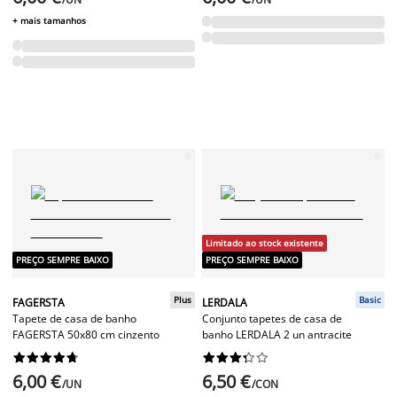
+ mais tamanhos
Limitado ao stock existente
PREÇO SEMPRE BAIXO
PREÇO SEMPRE BAIXO
Plus
Basic
FAGERSTA
LERDALA
Tapete de casa de banho
Conjunto tapetes de casa de
FAGERSTA 50x80 cm cinzento
banho LERDALA 2 un antracite




















6,00 €
6,50 €
/UN
/CON