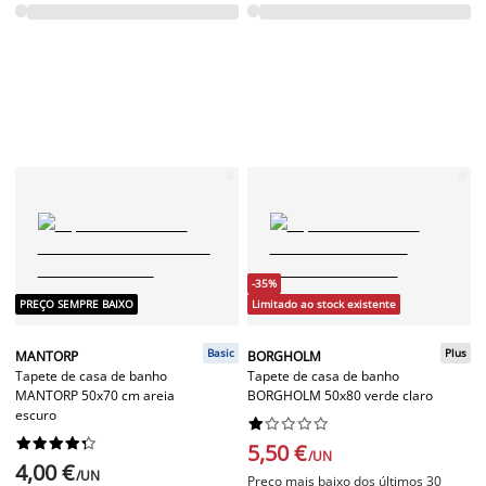
-35%
PREÇO SEMPRE BAIXO
Limitado ao stock existente
Basic
Plus
MANTORP
BORGHOLM
Tapete de casa de banho
Tapete de casa de banho
MANTORP 50x70 cm areia
BORGHOLM 50x80 verde claro
escuro




















5,50 €
/UN
4,00 €
/UN
Preço mais baixo dos últimos 30