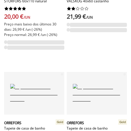
STORFORS 60x110 natural
VALSKOG 40x60 castanho




















20,00 €
21,99 €
/UN
/UN
Preço mais baixo dos últimos 30
dias: 26,99 € /un (-26%)
Preço normal: 26,99 € /un (-26%)
Gold
Gold
ORREFORS
ORREFORS
Tapete de casa de banho
Tapete de casa de banho