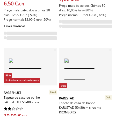
6,50 €
/UN
Preço mais baixo dos últimos 30
Preço mais baixo dos últimos 30
dias: 10,00 € /un (-30%)
dias: 12,99 € /un (-50%)
Preço normal: 19,99 € /un (-65%)
Preço normal: 12,99 € /un (-50%)
+ mais tamanhos
-33%
Limitado ao stock existente
-50%
Gold
FAGERHULT
Tapete de casa de banho
Gold
KARLSTAD
FAGERHULT 50x80 areia
Tapete de casa de banho
KARLSTAD 50x80cm cinzento










KRONBORG
10,00 €