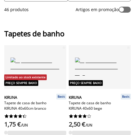
seus pés. No que diz respeito à segurança, um tapete
46 produtos
Artigos em promoção
antiderrapante é essencial para a sua base de chuveiro ou
banheira. Na JYSK dispomos de tapetes de casa de banho
decorativos, em várias cores, formatos, materiais e tamanhos,
e também tapetes de banho absorventes e antiderrapantes.
Tapetes de banho
Limitado ao stock existente
PREÇO SEMPRE BAIXO
PREÇO SEMPRE BAIXO
Basic
Basic
KIRUNA
KIRUNA
Tapete de casa de banho
Tapete de casa de banho
KIRUNA 40x60cm branco
KIRUNA 40x60 bege




















1,75 €
2,50 €
/UN
/UN