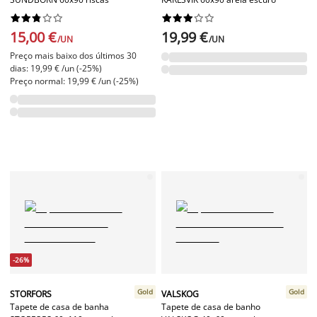




















15,00 €
19,99 €
/UN
/UN
Preço mais baixo dos últimos 30
dias: 19,99 € /un (-25%)
Preço normal: 19,99 € /un (-25%)
-26%
Gold
Gold
STORFORS
VALSKOG
Tapete de casa de banha
Tapete de casa de banho