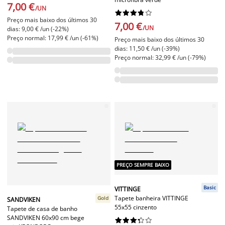
7,00 €
/UN










Preço mais baixo dos últimos 30
7,00 €
/UN
dias: 9,00 € /un (-22%)
Preço normal: 17,99 € /un (-61%)
Preço mais baixo dos últimos 30
dias: 11,50 € /un (-39%)
Preço normal: 32,99 € /un (-79%)
PREÇO SEMPRE BAIXO
Basic
VITTINGE
Tapete banheira VITTINGE
Gold
SANDVIKEN
55x55 cinzento
Tapete de casa de banho
SANDVIKEN 60x90 cm bege









