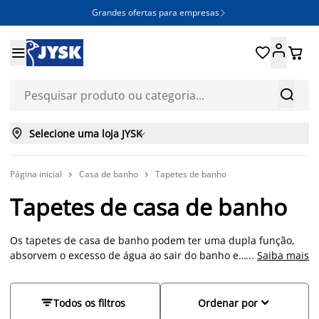
Grandes ofertas para empresas







Selecione uma loja JYSK

Página inicial
Casa de banho
Tapetes de banho


Tapetes de casa de banho
Os tapetes de casa de banho podem ter uma dupla função,
absorvem o excesso de água ao sair do banho e
...
Saiba mais
complementam a decoração da sua casa de banho. Após sair
do banho, é desagradável e perigoso pisar o chão gélido da
casa de banho, como tal, opte por colocar o seu tapete perto


Todos os filtros
Ordenar por
do duche ou banheira, e sinta todo conforto e maciez sob os