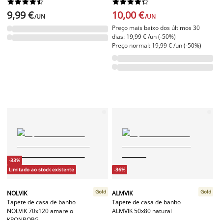




















9,99 €
10,00 €
/UN
/UN
Preço mais baixo dos últimos 30
dias: 19,99 € /un (-50%)
Preço normal: 19,99 € /un (-50%)
-33%
Limitado ao stock existente
-36%
Gold
Gold
NOLVIK
ALMVIK
Tapete de casa de banho
Tapete de casa de banho
NOLVIK 70x120 amarelo
ALMVIK 50x80 natural
KRONBORG