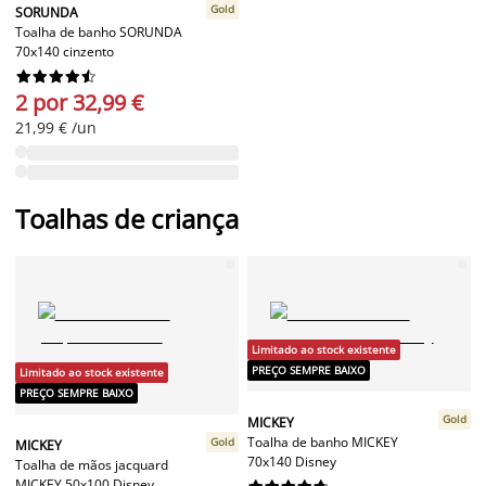
Gold
SORUNDA
Toalha de banho SORUNDA
70x140 cinzento










2 por 32,99 €
21,99 € /un
Toalhas de criança
Limitado ao stock existente
PREÇO SEMPRE BAIXO
Limitado ao stock existente
PREÇO SEMPRE BAIXO
Gold
MICKEY
Toalha de banho MICKEY
Gold
MICKEY
70x140 Disney
Toalha de mãos jacquard
MICKEY 50x100 Disney









