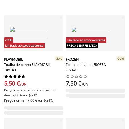
-21%
Limitado ao stock existente
Limitado ao stock existente
PREÇO SEMPRE BAIXO
Gold
Gold
PLAYMOBIL
FROZEN
Toalha de banho PLAYMOBIL
Toalha de banho FROZEN
70x140
70x140




















5,50 €
7,50 €
/UN
/UN
Preço mais baixo dos últimos 30
dias: 7,00 € /un (-21%)
Preço normal: 7,00 € /un (-21%)