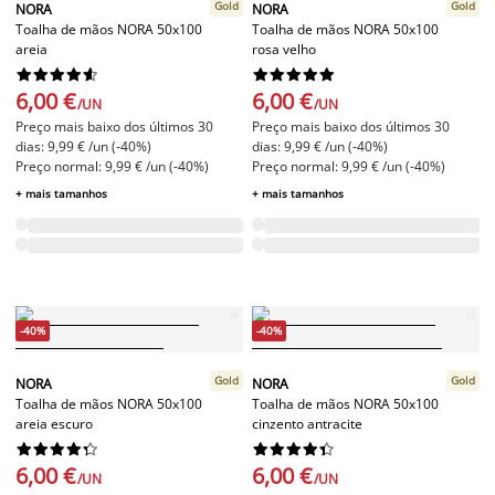
Gold
Gold
NORA
NORA
Toalha de mãos NORA 50x100
Toalha de mãos NORA 50x100
areia
rosa velho




















6,00 €
6,00 €
/UN
/UN
Preço mais baixo dos últimos 30
Preço mais baixo dos últimos 30
dias: 9,99 € /un (-40%)
dias: 9,99 € /un (-40%)
Preço normal: 9,99 € /un (-40%)
Preço normal: 9,99 € /un (-40%)
+ mais tamanhos
+ mais tamanhos
-40%
-40%
Gold
Gold
NORA
NORA
Toalha de mãos NORA 50x100
Toalha de mãos NORA 50x100
areia escuro
cinzento antracite




















6,00 €
6,00 €
/UN
/UN