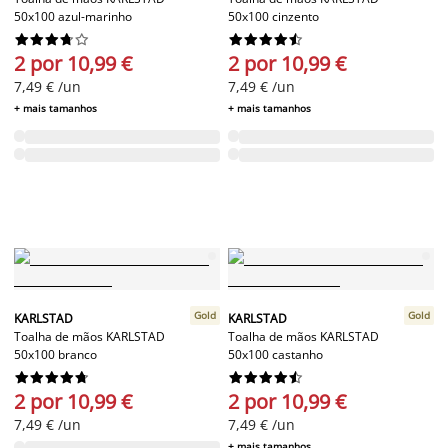
50x100 azul-marinho
50x100 cinzento




















2 por 10,99 €
2 por 10,99 €
7,49 € /un
7,49 € /un
+ mais tamanhos
+ mais tamanhos
Gold
Gold
KARLSTAD
KARLSTAD
Toalha de mãos KARLSTAD
Toalha de mãos KARLSTAD
50x100 branco
50x100 castanho




















2 por 10,99 €
2 por 10,99 €
7,49 € /un
7,49 € /un
+ mais tamanhos