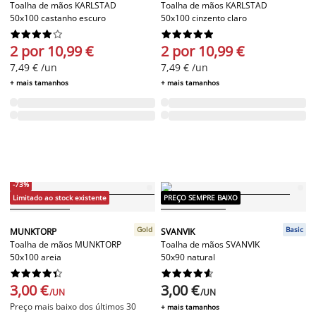
Toalha de mãos KARLSTAD
Toalha de mãos KARLSTAD
50x100 castanho escuro
50x100 cinzento claro




















2 por 10,99 €
2 por 10,99 €
7,49 € /un
7,49 € /un
+ mais tamanhos
+ mais tamanhos
-73%
Limitado ao stock existente
PREÇO SEMPRE BAIXO
Gold
Basic
MUNKTORP
SVANVIK
Toalha de mãos MUNKTORP
Toalha de mãos SVANVIK
50x100 areia
50x90 natural




















3,00 €
3,00 €
/UN
/UN
Preço mais baixo dos últimos 30
+ mais tamanhos