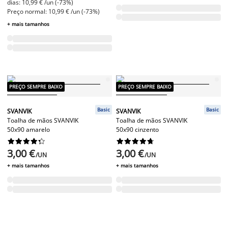
dias: 10,99 € /un (-73%)
Preço normal: 10,99 € /un (-73%)
+ mais tamanhos
PREÇO SEMPRE BAIXO
PREÇO SEMPRE BAIXO
Basic
Basic
SVANVIK
SVANVIK
Toalha de mãos SVANVIK
Toalha de mãos SVANVIK
50x90 amarelo
50x90 cinzento




















3,00 €
3,00 €
/UN
/UN
+ mais tamanhos
+ mais tamanhos