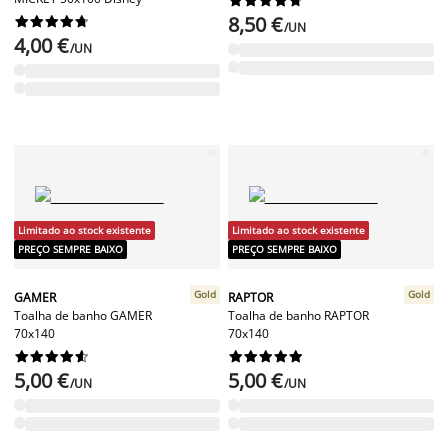
8,50 €










/UN
4,00 €
/UN
Limitado ao stock existente
Limitado ao stock existente
PREÇO SEMPRE BAIXO
PREÇO SEMPRE BAIXO
Gold
Gold
GAMER
RAPTOR
Toalha de banho GAMER
Toalha de banho RAPTOR
70x140
70x140




















5,00 €
5,00 €
/UN
/UN