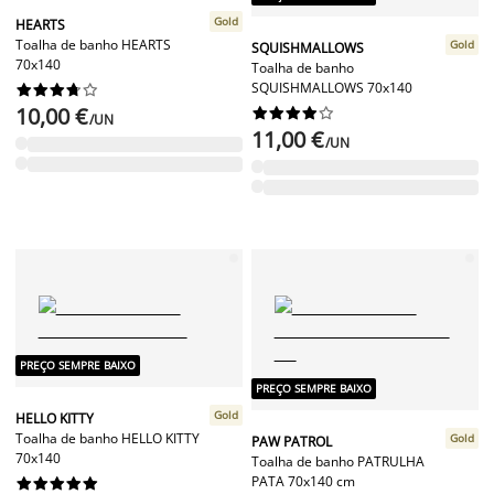
Gold
HEARTS
Toalha de banho HEARTS
Gold
SQUISHMALLOWS
70x140
Toalha de banho
SQUISHMALLOWS 70x140










10,00 €










/UN
11,00 €
/UN
PREÇO SEMPRE BAIXO
PREÇO SEMPRE BAIXO
Gold
HELLO KITTY
Toalha de banho HELLO KITTY
Gold
PAW PATROL
70x140
Toalha de banho PATRULHA
PATA 70x140 cm









