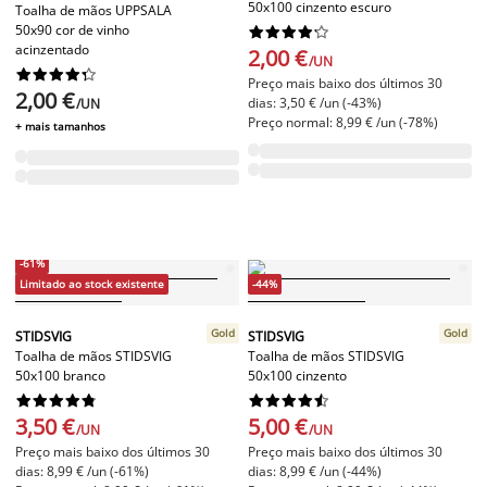
50x100 cinzento escuro
Toalha de mãos UPPSALA
50x90 cor de vinho










acinzentado
2,00 €
/UN










Preço mais baixo dos últimos 30
2,00 €
dias: 3,50 € /un (-43%)
/UN
Preço normal: 8,99 € /un (-78%)
+ mais tamanhos
-61%
Limitado ao stock existente
-44%
Gold
Gold
STIDSVIG
STIDSVIG
Toalha de mãos STIDSVIG
Toalha de mãos STIDSVIG
50x100 branco
50x100 cinzento




















3,50 €
5,00 €
/UN
/UN
Preço mais baixo dos últimos 30
Preço mais baixo dos últimos 30
dias: 8,99 € /un (-61%)
dias: 8,99 € /un (-44%)