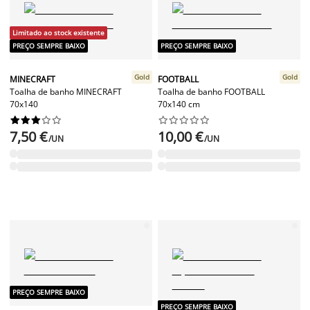
Limitado ao stock existente
PREÇO SEMPRE BAIXO
PREÇO SEMPRE BAIXO
Gold
Gold
MINECRAFT
FOOTBALL
Toalha de banho MINECRAFT
Toalha de banho FOOTBALL
70x140
70x140 cm




















7,50 €
10,00 €
/UN
/UN
PREÇO SEMPRE BAIXO
PREÇO SEMPRE BAIXO