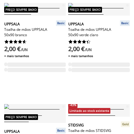
PREÇO SEMPRE BAIXO
PREÇO SEMPRE BAIXO
Basic
Basic
UPPSALA
UPPSALA
Toalha de mãos UPPSALA
Toalha de mãos UPPSALA
50x90 branco
50x90 verde claro




















2,00 €
2,00 €
/UN
/UN
+ mais tamanhos
+ mais tamanhos
-43%
Limitado ao stock existente
PREÇO SEMPRE BAIXO
Gold
STIDSVIG
Toalha de mãos STIDSVIG
Basic
UPPSALA