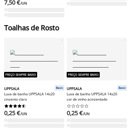
7,50 €
/UN
Toalhas de Rosto
PREÇO SEMPRE BAIXO
PREÇO SEMPRE BAIXO
Basic
Basic
UPPSALA
UPPSALA
Luva de banho UPPSALA 14x20
Luva de banho UPPSALA 14x20
cinzento claro
cor de vinho acinzentado




















0,25 €
0,25 €
/UN
/UN