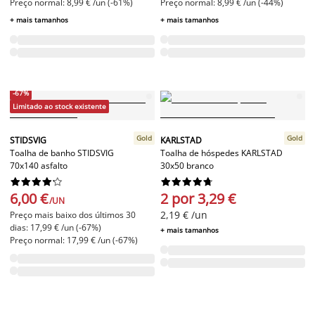
Preço normal: 8,99 € /un (-61%)
Preço normal: 8,99 € /un (-44%)
+ mais tamanhos
+ mais tamanhos
-67%
Limitado ao stock existente
Gold
Gold
STIDSVIG
KARLSTAD
Toalha de banho STIDSVIG
Toalha de hóspedes KARLSTAD
70x140 asfalto
30x50 branco




















6,00 €
2 por 3,29 €
/UN
2,19 € /un
Preço mais baixo dos últimos 30
dias: 17,99 € /un (-67%)
+ mais tamanhos
Preço normal: 17,99 € /un (-67%)