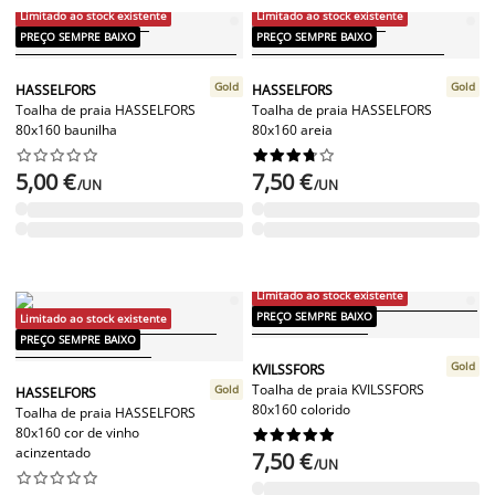
Limitado ao stock existente
Limitado ao stock existente
PREÇO SEMPRE BAIXO
PREÇO SEMPRE BAIXO
Gold
Gold
HASSELFORS
HASSELFORS
Toalha de praia HASSELFORS
Toalha de praia HASSELFORS
80x160 baunilha
80x160 areia




















5,00 €
7,50 €
/UN
/UN
Limitado ao stock existente
PREÇO SEMPRE BAIXO
Limitado ao stock existente
PREÇO SEMPRE BAIXO
Gold
KVILSSFORS
Toalha de praia KVILSSFORS
Gold
HASSELFORS
80x160 colorido
Toalha de praia HASSELFORS
80x160 cor de vinho










acinzentado
7,50 €
/UN









