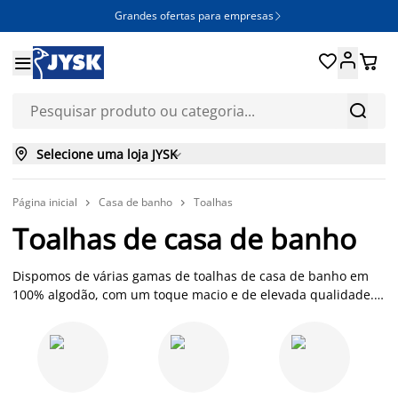
Grandes ofertas para empresas







Selecione uma loja JYSK

Página inicial
Casa de banho
Toalhas


Toalhas de casa de banho
Dispomos de várias gamas de toalhas de casa de banho em
100% algodão, com um toque macio e de elevada qualidade.
Após um banho relaxante, envolva-se na suavidade de uma
toalha ou lençol de banho da JYSK, e usufrua de uma
experiência sensorial, que o libertará do stress do dia-a-dia.
As toalhas de casa de banho, para além de essenciais para a
higiene pessoal, são também elementos decorativos. Para um