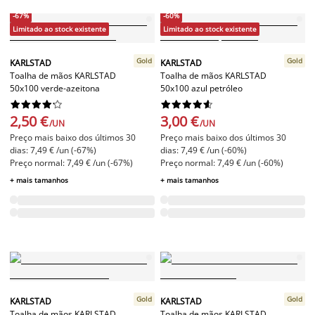
-67%
-60%
Limitado ao stock existente
Limitado ao stock existente
Gold
Gold
KARLSTAD
KARLSTAD
Toalha de mãos KARLSTAD
Toalha de mãos KARLSTAD
50x100 verde-azeitona
50x100 azul petróleo




















2,50 €
3,00 €
/UN
/UN
Preço mais baixo dos últimos 30
Preço mais baixo dos últimos 30
dias: 7,49 € /un (-67%)
dias: 7,49 € /un (-60%)
Preço normal: 7,49 € /un (-67%)
Preço normal: 7,49 € /un (-60%)
+ mais tamanhos
+ mais tamanhos
Gold
Gold
KARLSTAD
KARLSTAD
Toalha de mãos KARLSTAD
Toalha de mãos KARLSTAD