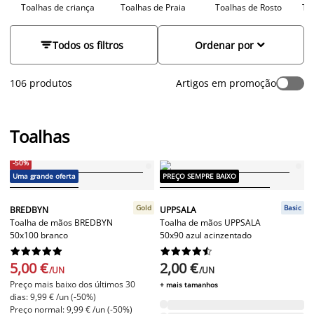
ambiente harmonioso, opte por toalhas que combinem com a
Toalhas de criança
Toalhas de Praia
Toalhas de Rosto
To
restante decoração e acessórios de casa de banho. Ao
combinar as suas toalhas, por exemplo, com o seu tapete de


Todos os filtros
Ordenar por
casa de banho e cortina de duche, terá uma casa de banho
bem decorada e convidativa. Ainda em termos decorativos, o
ideal será optar por um conjunto de toalhas da mesma gama.
106 produtos
Artigos em promoção
As nossas toalhas estão disponíveis em várias cores e
padrões, e na mesma gama poderá encontrar várias opções
de tamanho. Explore a nossa ampla seleção, e descubra a
Toalhas
suavidade e qualidade das toalhas da JYSK.
-50%
Uma grande oferta
PREÇO SEMPRE BAIXO
Gold
Basic
BREDBYN
UPPSALA
Toalha de mãos BREDBYN
Toalha de mãos UPPSALA
50x100 branco
50x90 azul acinzentado




















5,00 €
2,00 €
/UN
/UN
Preço mais baixo dos últimos 30
+ mais tamanhos
dias: 9,99 € /un (-50%)
Preço normal: 9,99 € /un (-50%)