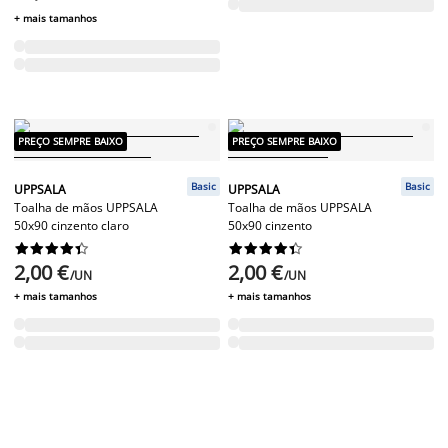
+ mais tamanhos
PREÇO SEMPRE BAIXO
PREÇO SEMPRE BAIXO
Basic
Basic
UPPSALA
UPPSALA
Toalha de mãos UPPSALA
Toalha de mãos UPPSALA
50x90 cinzento claro
50x90 cinzento




















2,00 €
2,00 €
/UN
/UN
+ mais tamanhos
+ mais tamanhos