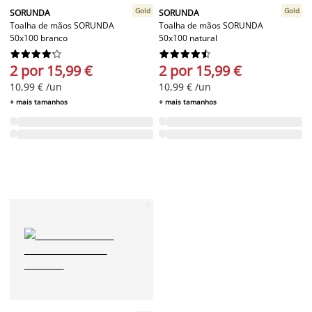
Gold
Gold
SORUNDA
SORUNDA
Toalha de mãos SORUNDA
Toalha de mãos SORUNDA
50x100 branco
50x100 natural




















2 por 15,99 €
2 por 15,99 €
10,99 € /un
10,99 € /un
+ mais tamanhos
+ mais tamanhos