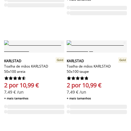
Gold
Gold
KARLSTAD
KARLSTAD
Toalha de mãos KARLSTAD
Toalha de mãos KARLSTAD
50x100 areia
50x100 taupe




















2 por 10,99 €
2 por 10,99 €
7,49 € /un
7,49 € /un
+ mais tamanhos
+ mais tamanhos