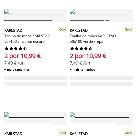
Gold
Gold
KARLSTAD
KARLSTAD
Toalha de mãos KARLSTAD
Toalha de mãos KARLSTAD
50x100 cinzento escuro
50x100 verde-tropa




















2 por 10,99 €
2 por 10,99 €
7,49 € /un
7,49 € /un
+ mais tamanhos
+ mais tamanhos
Gold
Gold
KARLSTAD
KARLSTAD