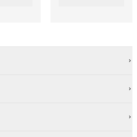


