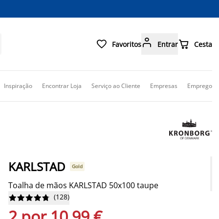



Favoritos
Entrar
Cesta
Inspiração
Encontrar Loja
Serviço ao Cliente
Empresas
Emprego
KARLSTAD
Gold
Toalha de mãos KARLSTAD 50x100 taupe
(
128
)










2 por 10,99 €