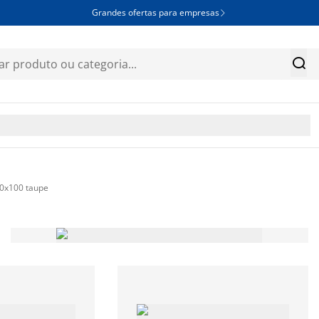
Grandes ofertas para empresas


0x100 taupe