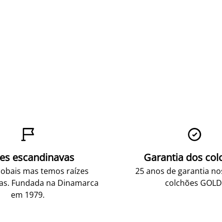


zes escandinavas
Garantia dos col
obais mas temos raízes
25 anos de garantia n
as. Fundada na Dinamarca
colchões GOLD
em 1979.