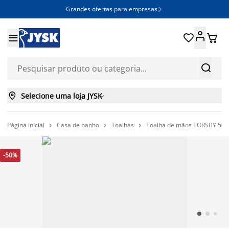
Grandes ofertas para empresas







Selecione uma loja JYSK

Página inicial
Casa de banho
Toalhas
Toalha de mãos TORSBY 50x9



-50%