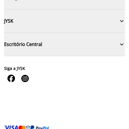

JYSK

Escritório Central
Siga a JYSK

