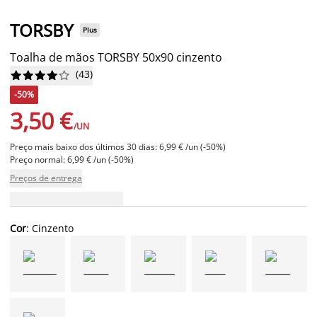
TORSBY
Plus
Toalha de mãos TORSBY 50x90 cinzento
(
43
)










-50%
3,50 €
/UN
Preço mais baixo dos últimos 30 dias: 6,99 € /un (-50%)
Preço normal: 6,99 € /un (-50%)
Preços de entrega
Cor
: Cinzento