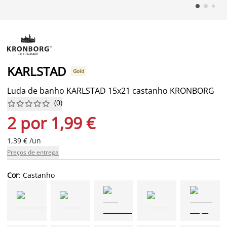
KARLSTAD
Gold
Luda de banho KARLSTAD 15x21 castanho KRONBORG
(
0
)










2 por 1,99 €
1,39 € /un
Preços de entrega
Cor
: Castanho