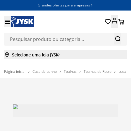
Grandes ofertas para empresas







Selecione uma loja JYSK

Página inicial
Casa de banho
Toalhas
Toalhas de Rosto
Luda d



