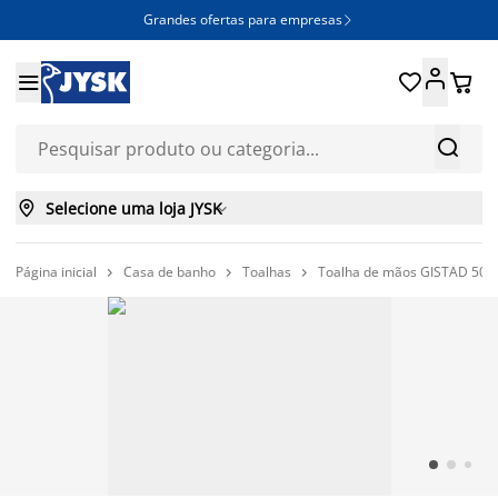
Grandes ofertas para empresas







Selecione uma loja JYSK

Página inicial
Casa de banho
Toalhas
Toalha de mãos GISTAD 50x


