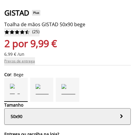
GISTAD
Plus
Toalha de mãos GISTAD 50x90 bege
(
25
)










2 por 9,99 €
6,99 € /un
Preços de entrega
Cor
: Bege
Tamanho

50x90
Entrega ou recolha na loja?