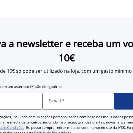
a a newsletter e receba um v
10€
 de 10€ só pode ser utilizado na loja, com um gasto mínimo
om um asterisco (*) são obrigatórios
E-mail
*
cações, incluindo comunicações personalizadas com base nos meus dados pess
ail e média de terceiros, incluindo inspiração, grandes ofertas, novos lançam
s e Condições
. Eu posso sempre retirar meu consentimento no site da JYSK. Eu
us dados pessoais na
Política de Privacidade
.