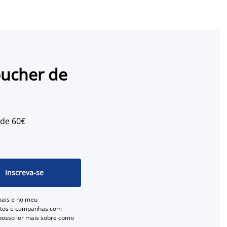
oucher de
 de 60€
Inscreva-se
oais e no meu
entos e campanhas com
 posso ler mais sobre como