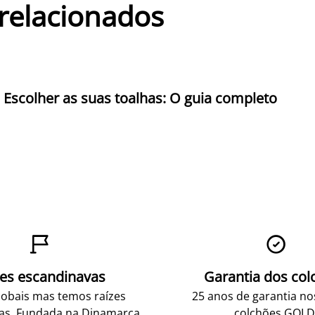
 relacionados
Escolher as suas toalhas: O guia completo


zes escandinavas
Garantia dos col
obais mas temos raízes
25 anos de garantia n
as. Fundada na Dinamarca
colchões GOLD