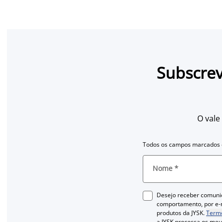
Subscrev
O vale
Todos os campos marcados c
Nome
*
Desejo receber comuni
comportamento, por e-m
produtos da JYSK.
Termo
a JYSK processa os me