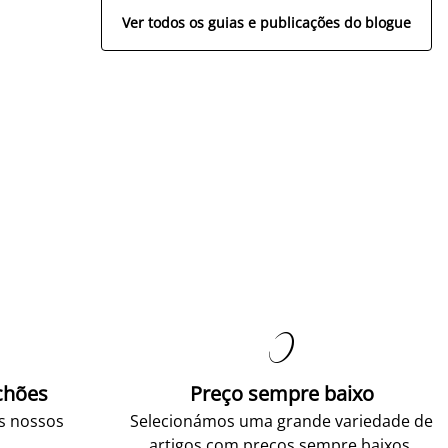
Ver todos os guias e publicações do blogue

chões
Preço sempre baixo
os nossos
Selecionámos uma grande variedade de
.
artigos com preços sempre baixos.