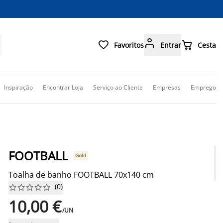



Favoritos
Entrar
Cesta
Inspiração
Encontrar Loja
Serviço ao Cliente
Empresas
Emprego
FOOTBALL
Gold
Toalha de banho FOOTBALL 70x140 cm
(
0
)










10,00 €
/UN