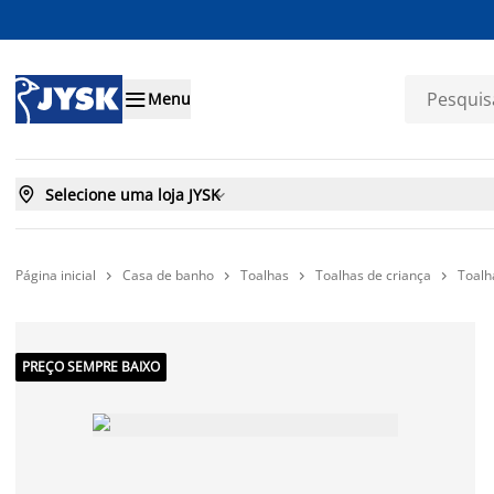

Menu

Selecione uma loja JYSK

Página inicial
Casa de banho
Toalhas
Toalhas de criança
Toalh




PREÇO SEMPRE BAIXO