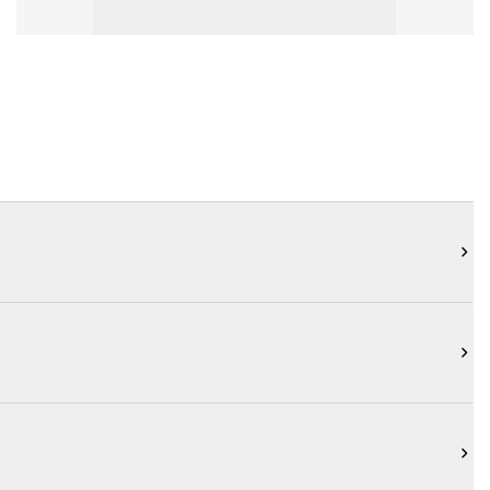


