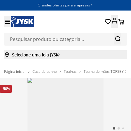
Grandes ofertas para empresas







Selecione uma loja JYSK

Página inicial
Casa de banho
Toalhas
Toalha de mãos TORSBY 50x



-50%