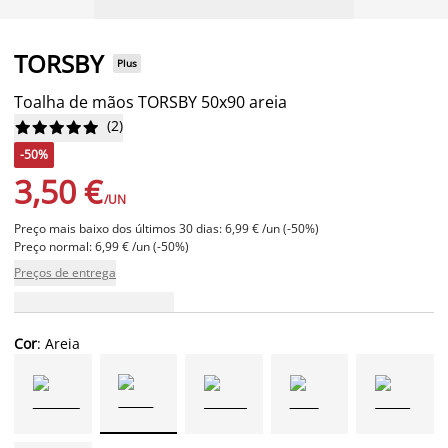
TORSBY
Plus
Toalha de mãos TORSBY 50x90 areia
(
2
)










-50%
3,50 €
/UN
Preço mais baixo dos últimos 30 dias: 6,99 € /un (-50%)
Preço normal: 6,99 € /un (-50%)
Preços de entrega
Cor
: Areia