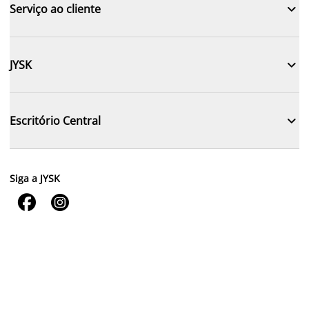

Serviço ao cliente

JYSK

Escritório Central
Siga a JYSK

