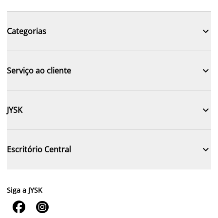

Categorias

Serviço ao cliente

JYSK

Escritório Central
Siga a JYSK

