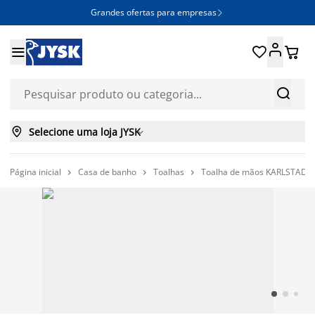
Grandes ofertas para empresas







Selecione uma loja JYSK

Página inicial
Casa de banho
Toalhas
Toalha de mãos KARLSTAD 5


