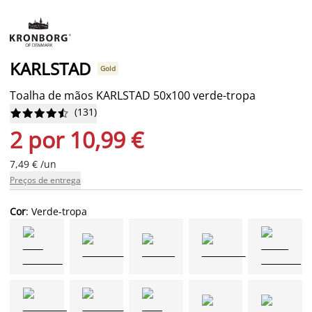
KARLSTAD
Gold
Toalha de mãos KARLSTAD 50x100 verde-tropa
(
131
)










2 por 10,99 €
7,49 € /un
Preços de entrega
Cor
: Verde-tropa