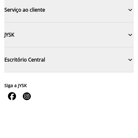

Serviço ao cliente

JYSK

Escritório Central
Siga a JYSK

