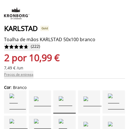
KARLSTAD
Gold
Toalha de mãos KARLSTAD 50x100 branco
(
222
)










2 por 10,99 €
7,49 € /un
Preços de entrega
Cor
: Branco