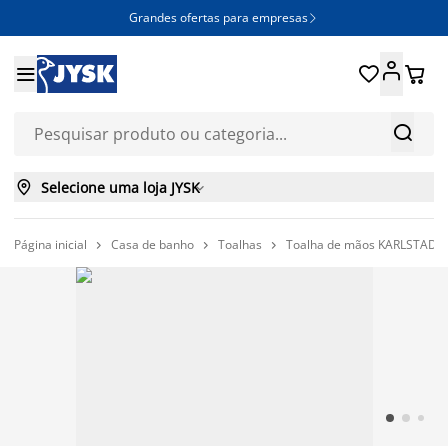
Grandes ofertas para empresas







Selecione uma loja JYSK

Página inicial
Casa de banho
Toalhas
Toalha de mãos KARLSTAD 5


