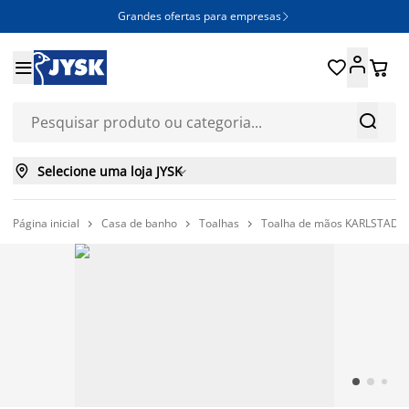
Grandes ofertas para empresas







Selecione uma loja JYSK

Página inicial
Casa de banho
Toalhas
Toalha de mãos KARLSTAD 5


