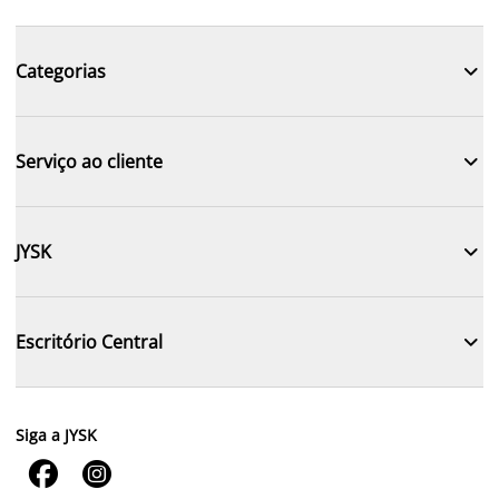

Categorias

Serviço ao cliente

JYSK

Escritório Central
Siga a JYSK

