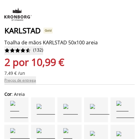
KARLSTAD
Gold
Toalha de mãos KARLSTAD 50x100 areia
(
132
)










2 por 10,99 €
7,49 € /un
Preços de entrega
Cor
: Areia