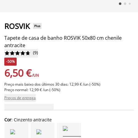
ROSVIK
Plus
Tapete de casa de banho ROSVIK 50x80 cm chenile
antracite
(
9
)










-50%
6,50 €
/UN
Preço mais baixo dos últimos 30 dias: 12,99 € /un (-50%)
Preço normal: 12,99 € /un (-50%)
Preços de entrega
Cor
: Cinzento antracite