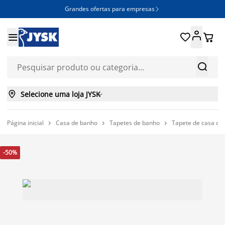
Grandes ofertas para empresas







Selecione uma loja JYSK

Página inicial
Casa de banho
Tapetes de banho
Tapete de casa de



-50%