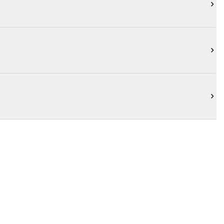


