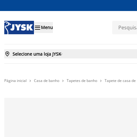

Menu

Selecione uma loja JYSK

Página inicial
Casa de banho
Tapetes de banho
Tapete de casa d


