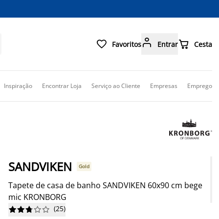



Favoritos
Entrar
Cesta
Inspiração
Encontrar Loja
Serviço ao Cliente
Empresas
Emprego
SANDVIKEN
Gold
Tapete de casa de banho SANDVIKEN 60x90 cm bege
mic KRONBORG
(
25
)









