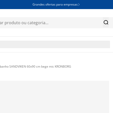
Grandes ofertas para empresas


e banho SANDVIKEN 60x90 cm bege mic KRONBORG