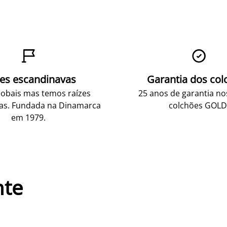


zes escandinavas
Garantia dos col
obais mas temos raízes
25 anos de garantia n
as. Fundada na Dinamarca
colchões GOLD
em 1979.
nte