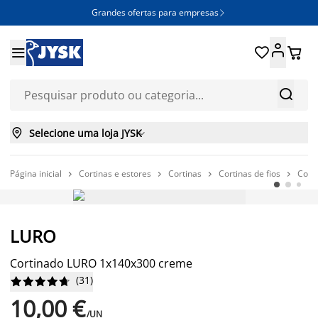
Grandes ofertas para empresas







Selecione uma loja JYSK

Página inicial
Cortinas e estores
Cortinas
Cortinas de fios
Cort




PREÇO SEMPRE BAIXO
LURO
Cortinado LURO 1x140x300 creme
(
31
)










10,00 €
/UN