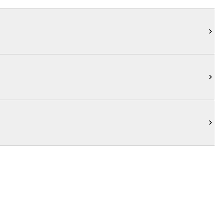


