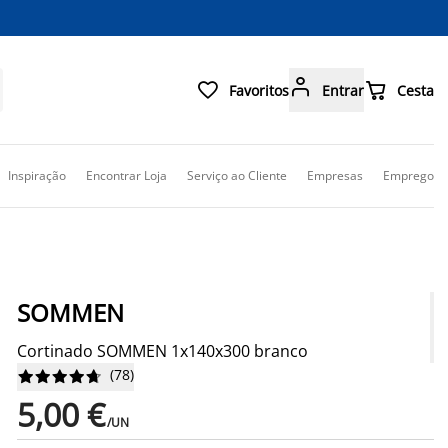



Favoritos
Entrar
Cesta
Inspiração
Encontrar Loja
Serviço ao Cliente
Empresas
Emprego
SOMMEN
Cortinado SOMMEN 1x140x300 branco
(
78
)










5,00 €
/UN