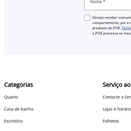
Nome
*
Desejo receber comuni
comportamento, por e-m
produtos da JYSK.
Termo
a JYSK processa os me
Categorias
Serviço ao
Quarto
Contacte o Ser
Casa de banho
Lojas e horár
Escritório
Folhetos