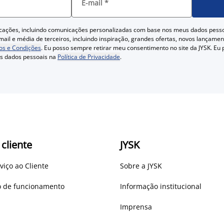
E-mail
*
cações, incluindo comunicações personalizadas com base nos meus dados pess
ail e média de terceiros, incluindo inspiração, grandes ofertas, novos lançam
s e Condições
. Eu posso sempre retirar meu consentimento no site da JYSK. Eu
us dados pessoais na
Política de Privacidade
.
 cliente
JYSK
viço ao Cliente
Sobre a JYSK
io de funcionamento
Informação institucional
Imprensa