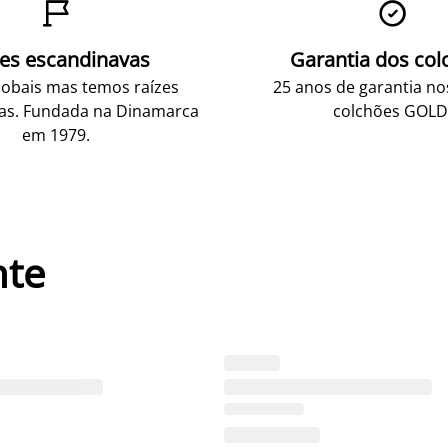


zes escandinavas
Garantia dos col
obais mas temos raízes
25 anos de garantia n
as. Fundada na Dinamarca
colchões GOLD
em 1979.
nte