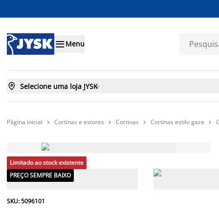

Menu

Selecione uma loja JYSK

Página inicial
Cortinas e estores
Cortinas
Cortinas estilo gaze




Limitado ao stock existente
PREÇO SEMPRE BAIXO
SKU: 5096101