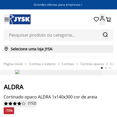
Grandes ofertas para empresas







Selecione uma loja JYSK

Página inicial
Cortinas e estores
Cortinas
Cortinas opacas
Cort




-70%
ALDRA
Cortinado opaco ALDRA 1x140x300 cor de areia
(
152
)










-70%