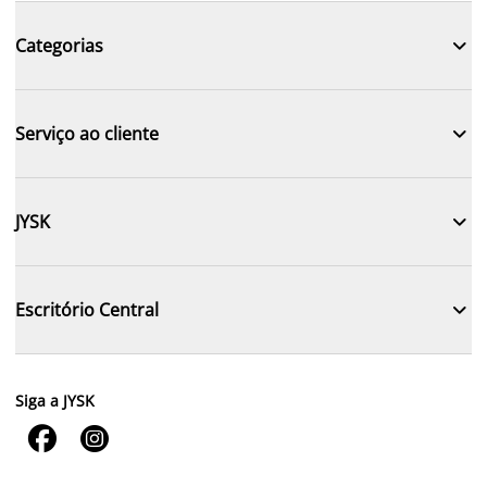

Categorias

Serviço ao cliente

JYSK

Escritório Central
Siga a JYSK

