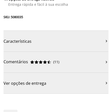
Entrega rápida e fácil à sua escolha
SKU: 5080035
Características

Comentários
(
11
)











Ver opções de entrega
