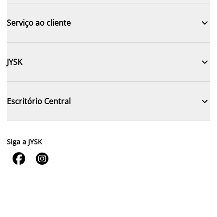

Serviço ao cliente

JYSK

Escritório Central
Siga a JYSK

