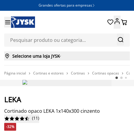
Grandes ofertas para empresas







Selecione uma loja JYSK

Página inicial
Cortinas e estores
Cortinas
Cortinas opacas
Cort




-32%
LEKA
Cortinado opaco LEKA 1x140x300 cinzento
(
11
)










-32%