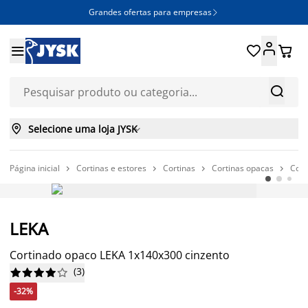
Grandes ofertas para empresas







Selecione uma loja JYSK

Página inicial
Cortinas e estores
Cortinas
Cortinas opacas
Cort




-32%
LEKA
Cortinado opaco LEKA 1x140x300 cinzento
(
3
)










-32%