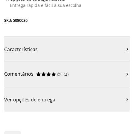
Entrega rápida e fácil à sua escolha
SKU: 5080036
Características

Comentários
(
3
)











Ver opções de entrega
