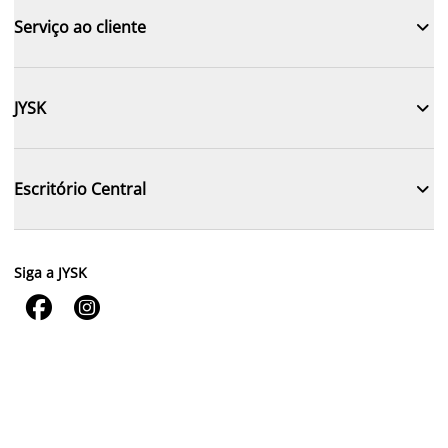

Serviço ao cliente

JYSK

Escritório Central
Siga a JYSK

