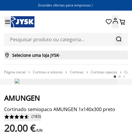
Grandes ofertas para empresas







Selecione uma loja JYSK

Página inicial
Cortinas e estores
Cortinas
Cortinas opacas
Cor




PREÇO SEMPRE BAIXO
AMUNGEN
Cortinado semiopaco AMUNGEN 1x140x300 preto
(
183
)










20,00 €
/UN