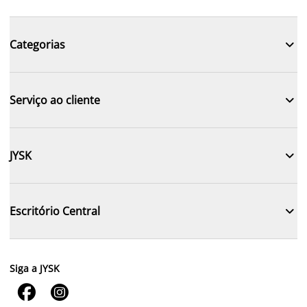

Categorias

Serviço ao cliente

JYSK

Escritório Central
Siga a JYSK

