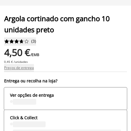
Argola cortinado com gancho 10
unidades preto
(
3
)










4,50 €
/EMB
0,45 € /unidades
Preços de entrega
Entrega ou recolha na loja?
Ver opções de entrega
Click & Collect