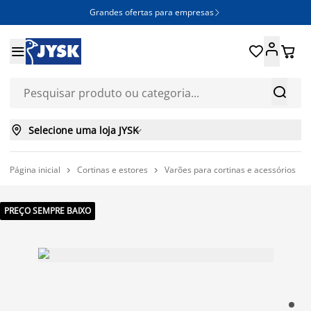
Grandes ofertas para empresas







Selecione uma loja JYSK

Página inicial
Cortinas e estores
Varões para cortinas e acessórios



PREÇO SEMPRE BAIXO