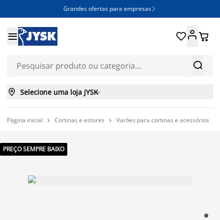
Grandes ofertas para empresas







Selecione uma loja JYSK

Página inicial
Cortinas e estores
Varões para cortinas e acessórios



PREÇO SEMPRE BAIXO