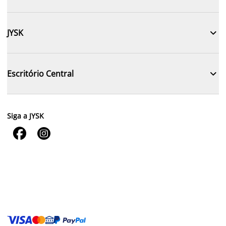

JYSK

Escritório Central
Siga a JYSK

