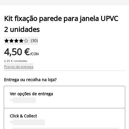
Kit fixação parede para janela UPVC
2 unidades
(
30
)










4,50 €
/CON
2,25 € /unidades
Preços de entrega
Entrega ou recolha na loja?
Ver opções de entrega
Click & Collect