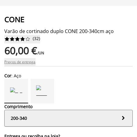
CONE
Varão de cortinado duplo CONE 200-340cm aço
(
32
)










60,00 €
/UN
Preços de entrega
Cor
: Aço
Comprimento

200-340
Entrega ou recolha na loja?