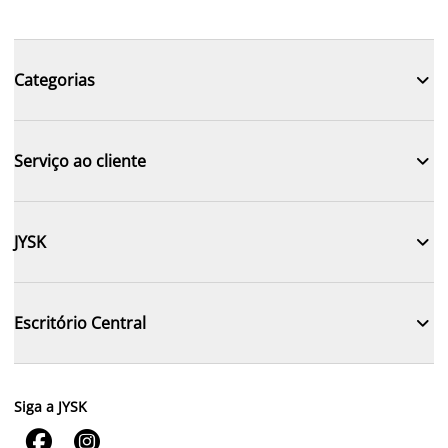

Categorias

Serviço ao cliente

JYSK

Escritório Central
Siga a JYSK

