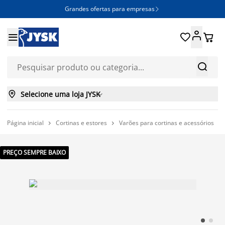
Grandes ofertas para empresas







Selecione uma loja JYSK

Página inicial
Cortinas e estores
Varões para cortinas e acessórios



PREÇO SEMPRE BAIXO