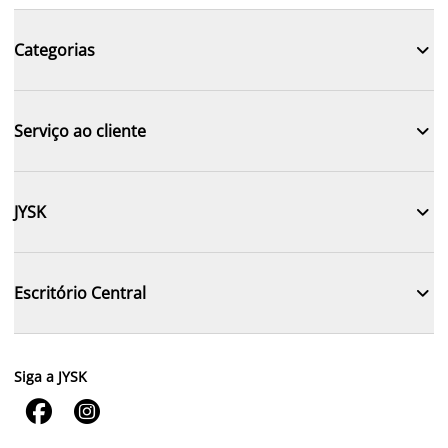

Categorias

Serviço ao cliente

JYSK

Escritório Central
Siga a JYSK

