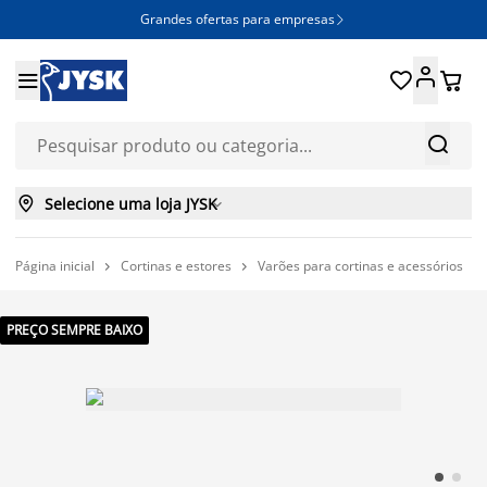
Grandes ofertas para empresas







Selecione uma loja JYSK

Página inicial
Cortinas e estores
Varões para cortinas e acessórios



PREÇO SEMPRE BAIXO