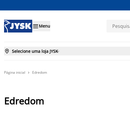

Menu

Selecione uma loja JYSK

Página inicial
Edredom

Edredom