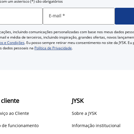
om um asterisco (*) são obrigatórios
E-mail
*
cações, incluindo comunicações personalizadas com base nos meus dados pess
ail e média de terceiros, incluindo inspiração, grandes ofertas, novos lançam
s e Condições
. Eu posso sempre retirar meu consentimento no site da JYSK. Eu
us dados pessoais na
Política de Privacidade
.
 cliente
JYSK
viço ao Cliente
Sobre a JYSK
io de funcionamento
Informação institucional