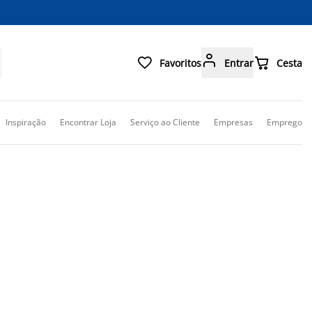



Favoritos
Entrar
Cesta
Inspiração
Encontrar Loja
Serviço ao Cliente
Empresas
Emprego