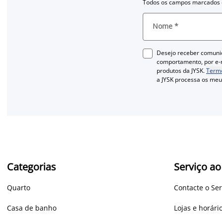
Todos os campos marcados c
Nome
*
Desejo receber comuni
comportamento, por e-m
produtos da JYSK.
Termo
a JYSK processa os me
Categorias
Serviço ao
Quarto
Contacte o Ser
Casa de banho
Lojas e horár