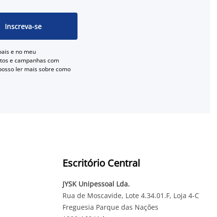
Inscreva-se
oais e no meu
entos e campanhas com
 posso ler mais sobre como
Escritório Central
JYSK Unipessoal Lda.
Rua de Moscavide, Lote 4.34.01.F, Loja 4-C
Freguesia Parque das Nações