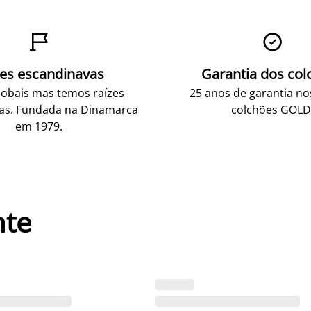


zes escandinavas
Garantia dos col
obais mas temos raízes
25 anos de garantia n
as. Fundada na Dinamarca
colchões GOLD
em 1979.
nte