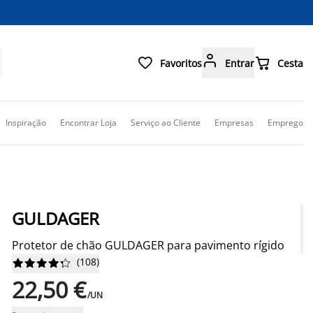



Favoritos
Entrar
Cesta
Inspiração
Encontrar Loja
Serviço ao Cliente
Empresas
Emprego
GULDAGER
Protetor de chão GULDAGER para pavimento rígido
(
108
)










22,50 €
/UN