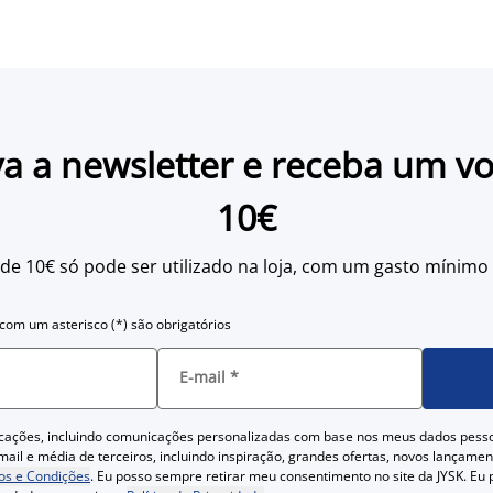
a a newsletter e receba um v
10€
 de 10€ só pode ser utilizado na loja, com um gasto mínimo
om um asterisco (*) são obrigatórios
E-mail
*
cações, incluindo comunicações personalizadas com base nos meus dados pess
ail e média de terceiros, incluindo inspiração, grandes ofertas, novos lançam
s e Condições
. Eu posso sempre retirar meu consentimento no site da JYSK. Eu