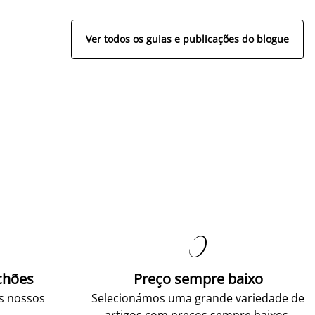
Ver todos os guias e publicações do blogue

chões
Preço sempre baixo
os nossos
Selecionámos uma grande variedade de
.
artigos com preços sempre baixos.