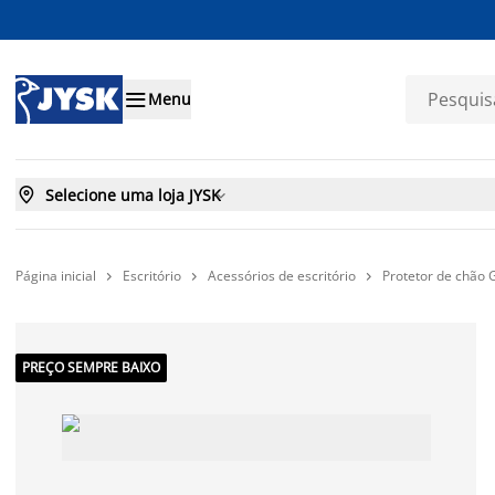

Menu

Selecione uma loja JYSK

Página inicial
Escritório
Acessórios de escritório
Protetor de chão



PREÇO SEMPRE BAIXO