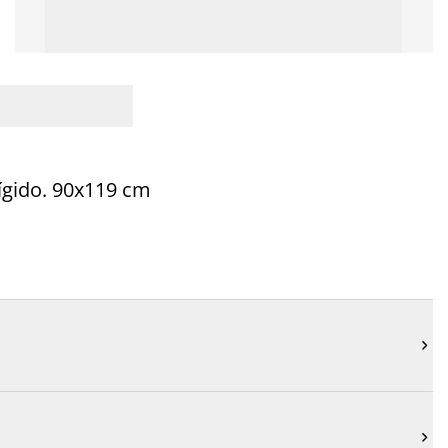
ígido. 90x119 cm

