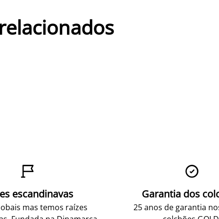
 relacionados


zes escandinavas
Garantia dos col
obais mas temos raízes
25 anos de garantia n
as. Fundada na Dinamarca
colchões GOLD