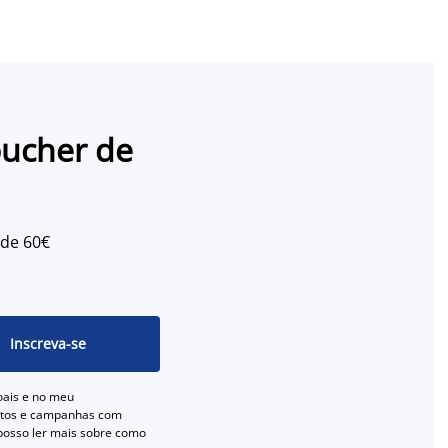
oucher de
 de 60€
Inscreva-se
oais e no meu
entos e campanhas com
 posso ler mais sobre como