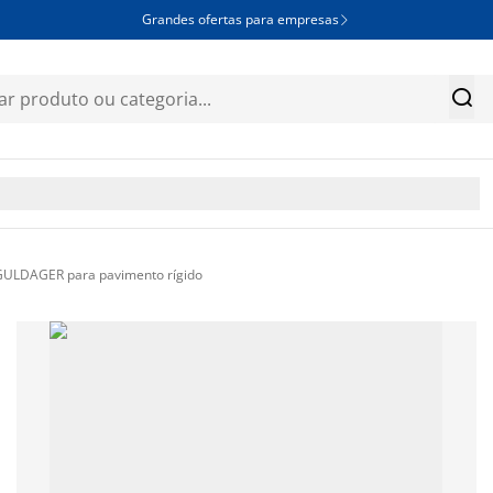
Grandes ofertas para empresas


 GULDAGER para pavimento rígido