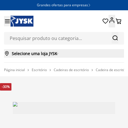
Grandes ofertas para empresas







Selecione uma loja JYSK

Página inicial
Escritório
Cadeiras de escritório
Cadeira de escritór



-30%