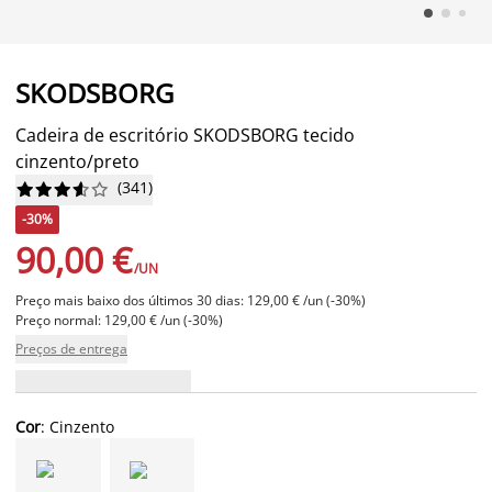
SKODSBORG
Cadeira de escritório SKODSBORG tecido
cinzento/preto
(
341
)










-30%
90,00 €
/UN
Preço mais baixo dos últimos 30 dias: 129,00 € /un (-30%)
Preço normal: 129,00 € /un (-30%)
Preços de entrega
Cor
: Cinzento