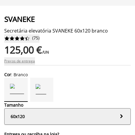
SVANEKE
Secretária elevatória SVANEKE 60x120 branco
(
75
)










125,00 €
/UN
Preços de entrega
Cor
: Branco
Tamanho

60x120
Entrega ou recolha na loja?