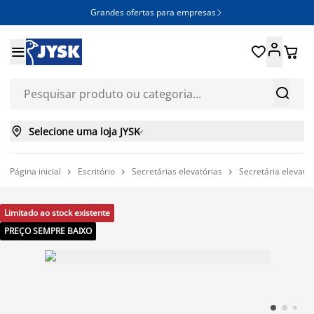
Grandes ofertas para empresas







Selecione uma loja JYSK

Página inicial
Escritório
Secretárias elevatórias
Secretária elevat



Limitado ao stock existente
PREÇO SEMPRE BAIXO