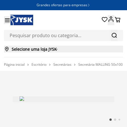
Grandes ofertas para empresas







Selecione uma loja JYSK

Página inicial
Escritório
Secretárias
Secretária MALLING 50x100 1 


