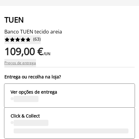
TUEN
Banco TUEN tecido areia
(
63
)










109,00 €
/UN
Preços de entrega
Entrega ou recolha na loja?
Ver opções de entrega
Click & Collect