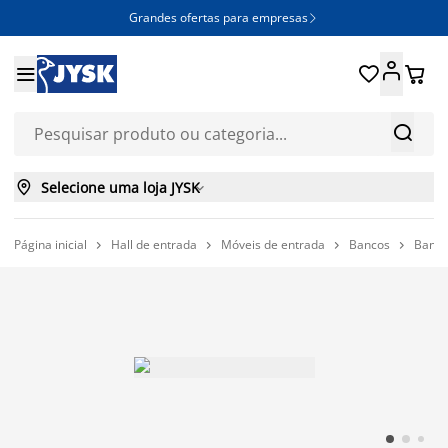
Grandes ofertas para empresas







Selecione uma loja JYSK

Página inicial
Hall de entrada
Móveis de entrada
Bancos
Banco



